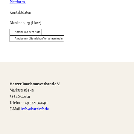
Plattform.
Kontaktdaten
Blankenburg (Harz)
Anreise mit dem Auto
Anreise mit öffentlichen Verkehrsmitteln
Harzer Tourismusverband e.V.
Marktstraße 45
38640 Goslar
Telefon: +49 5321 34040
E-Mail:
info@harzinfo.de
W
F
I
Y
T
h
a
n
o
i