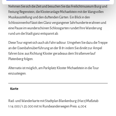
l
Nehmen Sie sich die Zeit und besuchen Sie das Freilichtmuseum Burg und
Festung Regenstein, die Klosteranlage Michaelstein mit der klangvollen
Musikausstellung und den duftenden Gärten. Ein Blick in den
Schlossinnenhof lässt den Glanz vergangener Jahrhunderte erahnen und
eine Pause im wunderschönen Schlossgarten rundet Ihre Wanderung
rund um die Stadt ganz entspannt ab.
Diese Tour eignet sich auch als Fahrradtour. Umgehen Sie dazu die Treppe
an der Eisenbahnüberführung an der B 81 indem Sie direkt zur Ampel
fahren bzw. aus Richtung Kloster geradeaus dem Straßenverlauf
Platenberg folgen.
Alternativ ist möglich, am Parkplatz Kloster Michaelstein in die Tour
einzusteigen.
Karte
Rad- und Wanderkarte mit Stadtplan Blankenburg (Harz)Maßstab
1:14.000 / 1:25.000 mit 16 Rundwanderwegen Preis: 4,00 €