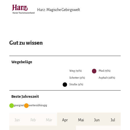
Harz: Magische Gebirgswelt
Gut zu wissen
Wegebeläge
Weg (19%)
Pfad (15%)
Schotter (9%)
Asphalt (48%)
Straße (9%)
Beste Jahreszeit
geeignet
wetterabhängig
Jan
Feb
Mär
Apr
Mai
Jun
Jul