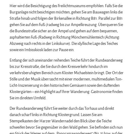
Hier wird die Besichtigung des Freilichtmuseums empfohlen. Falls Sie die
Burganlage nicht besichtigen möchten, gehen Sie am Bauwagen links die
Straße hinab und folgen der Birkenallee in Richtung B81. Parallel zur B81
gehen Sie auf dem Fuß-/radweg bis zur Ampelkreuzung. Überqueren Sie
die Bundesstraße sicher an der Ampel und gehen auf dem bequemen,
asphaltierten Fuß-/Radweg in Richtung Mönchemühlenteich (Achtung:
Abzweig nach rechts in der Linkskurve). Die idyllische Lage des Teiches
sowie ein Imbisskiosk laden zur Pause ein.
Entlang der sich aneinander reihenden Teiche führt der Rundwanderweg
bis zur Kreisstraße, die Sie durch den Kreisverkehr hindurch im
verkehrsberuhigten Bereich zum Kloster Michaelstein bringt. Der Ort der
Stille und der Musik überrascht mit einer modernen, multimedialen Ton-
Licht-Inszenierung in den historischen Gemäuern sowie den duftenden
Klostergärten – ein Highlight auf Ihrer Wanderung. Gastronomie finden
Sie im direkten Umfeld.
Der Rundwanderweg führt Sie weiter durch das Torhaus und direkt
danach scharf links in Richtung Klostergrund. Lassen Sie am
Stempelkasten der Harzer Wandernadel den Blick über die Teiche
schweifen bevor Sie gegenüber in den Wald gehen. Sie befinden sich nun
ein Stück des Weges auf dem „Panoramawanderweg“ (Nr. 3) bzw. auf der