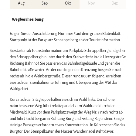
Aug
Sep
Okt
Nov
Dez
Wegbeschreibung
Folgen Sie der Ausschilderung Nummer 5 auf dem grünen Blütenblatt.
Startpunkt ist der Parkplatz Schnappelberg an der Touristinformation.
Sie starten ab Touristinformation am Parkplatz Schnappelberg und gehen
den Schnappelberg hinunter durch den Kreisverkehr in die Herzogstraße
Richtung Bahnhof. Sie passieren das Bahnhofsgebäude und gehen die
Bahnhofstraße weiter. An der nun folgenden Kreuzung biegen Sie nach
rechts ab in die Weinbergstraße. Dieser rund 800 m folgend, erreichen
Sie nach der Eisenbahnunterführung und Überquerung der A36 das
Waldgebiet.
Kurz nach der Sitzgruppe halten Sie sich im Wald links. Der schöne,
naturbelassene Weg führt relativ parallel zum Waldrand durch den
Mischwald. Kurz vor dem Parkplatz zweigt der Weg Nr. 5 nach rechts ab
und führt leicht bergan in Richtung Burg und Festung Regenstein. Einige
steinige Passagen erfordern etwas Konzentration. In Kürze sehen Sie das
Burgtor. Der Stempelkasten der Harzer Wandernadel steht davor.