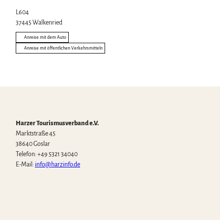
L604
37445
Walkenried
Anreise mit dem Auto
Anreise mit öffentlichen Verkehrsmitteln
Harzer Tourismusverband e.V.
Marktstraße 45
38640 Goslar
Telefon: +49 5321 34040
E-Mail:
info@harzinfo.de
W
F
I
Y
T
h
a
n
o
i
a
c
s
u
k