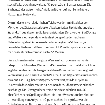
stockt Kalktrockenhangwald, auf Klippen wächst Borstgrasrasen. Die
Buchenwälder weisen hohe Anteile an Eichen auf, wohl eine frühere
Nutzung als Hutewald.
Die mindestens 50 relativ flachen Teiche wurden im Mittelalter von
Mönchen des Zisterzienserklosters Walkenried als Fischteiche angelegt.
Sie sind z.T. aus älteren Erdfallseen entstanden. Der zwischen Bad Sachsa
und Walkenried liegende Priorteich ist der größte der Teiche im
Naturschutzgebiet. An seinem Nordufer liegt ein Waldfreibad, ein
bewachter Badesee mit Bewirtung vor Ort. Vom Parkplatz aus, erreicht
man das Naturschwimmbad nach 400 Metern.
Der Sachsenstein ist ein Berg aus Werraanhydrit, dessen markanter
Felssporn nach Norden, Westen und Südwesten zum Uffetal abfällt. Hier
liegt die durch einen Stichweg erreichbare Ruine der Sachsenburg, auf
Veranlassung von Kaiser Heinrich IV. erbaut und 1073 erstmals urkundlich
erwähnt. Die Burg, bereits 1074 wieder zerstört, wurde 1869 beim
Durchstich des Sachsensteins für den Bau der Südharzstrecke erheblich
beschädigt. Die „Zwergenlöcher“ sind eine Besonderheit im NSG,
oberflächennahe Quellungshöhlen, die unter Wasseraufnahme bei der
Umwandlung von Anhydrit in Gips entstehen. Ihre größte war die
„Waldschmiede“. Sie war 1990 eingestürzt, die Ruine ist am Rundweg zu