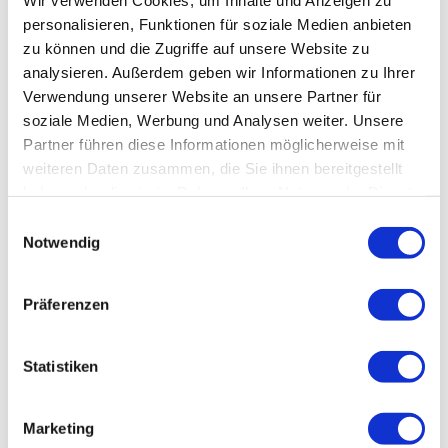
Jan
Feb
Mär
Apr
Mai
Jun
Jul
personalisieren, Funktionen für soziale Medien anbieten
zu können und die Zugriffe auf unsere Website zu
Aug
Sep
Okt
Nov
Dez
analysieren. Außerdem geben wir Informationen zu Ihrer
Verwendung unserer Website an unsere Partner für
Anreise & Parken
soziale Medien, Werbung und Analysen weiter. Unsere
Parken
Partner führen diese Informationen möglicherweise mit
weiteren Daten zusammen, die Sie ihnen bereitgestellt
Parkplatz Priorteich a.d.L604 zw. Bad Sachsa u. Walkenried
haben oder die sie im Rahmen Ihrer Nutzung der Dienste
gesammelt haben.
Öffentliche Verkehrsmittel
E
Notwendig
i
Die Wanderung läst sich auch herrvoragend vom Bahnhof Walkenried
n
beginnen.
w
Präferenzen
i
Weitere Infos / Links
l
l
Statistiken
www.karstwanderweg.de
i
g
Marketing
Karte
u