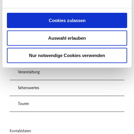
n
www.kk-verlag.de/-300.html
g
s
Cookies zulassen
a
u
Auswahl erlauben
s
w
In der Nähe
Auf der Karte anschauen
a
Nur notwendige Cookies verwenden
h
l
Veranstaltung
Sehenswertes
Touren
Kontaktdaten