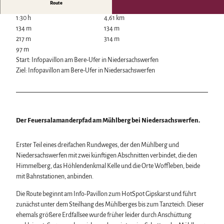
Route
Wintersport
1:30 h
4,61 km
Bäder, Thermen & Saunen
134 m
134 m
Regionalmarke Typisch Harz
217 m
314 m
Urlaub mit Hund im Harz
97 m
Filmkulisse Harz
Start: Infopavillon am Bere-Ufer in Niedersachswerfen
Ziel: Infopavillon am Bere-Ufer in Niedersachswerfen
Naturlandschaft Harz
Berauschend schöne Wildnis
Der Brocken im Harz
Veranstaltungen
Nationalpark Harz
Veranstaltungskalender
Der Feuersalamanderpfad am Mühlberg bei Niedersachswerfen.
Geopark Harz
Harzer KulturWinter
Naturparke im Harz
Service
Harzer Klostersommer
Biosphärenreservat Karstlandschaft Südharz
Erster Teil eines dreifachen Rundweges, der den Mühlberg und
Wir für unsere Gäste
Silvester
Das grüne Band
Niedersachswerfen mit zwei künftigen Abschnitten verbindet, die den
Kontakt
Walpurgis
Regionalstudie Harz
Himmelberg, das Höhlendenkmal Kelle und die Orte Woffleben, beide
Prospekte
Osterfeuer
Initiative "Der Wald ruft"
mit Bahnstationen, anbinden.
Online-Shop
Weihnachts- & Adventsmärkte
0% Müll - 100% Harz #NimmsWiederMit
Newsletter-Anmeldung
Stadt- & Sonderführungen im Harz
Die Route beginnt am Info-Pavillon zum HotSpot Gipskarst und führt
Apps & Multimedia-Guides
Theater & Bühnen im Harz
zunächst unter dem Steilhang des Mühlberges bis zum Tanzteich. Dieser
Harzer Tourismusverband
ehemals größere Erdfallsee wurde früher leider durch Anschüttung
Jobs im Harztourismus