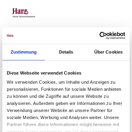
Gut zu wissen
Zustimmung
Details
Über Cookies
Beste Jahreszeit
Diese Webseite verwendet Cookies
geeignet
wetterabhängig
Wir verwenden Cookies, um Inhalte und Anzeigen zu
personalisieren, Funktionen für soziale Medien anbieten
Jan
Feb
Mär
Apr
Mai
Jun
Jul
zu können und die Zugriffe auf unsere Website zu
analysieren. Außerdem geben wir Informationen zu Ihrer
Aug
Sep
Okt
Nov
Dez
Verwendung unserer Website an unsere Partner für
soziale Medien, Werbung und Analysen weiter. Unsere
Anreise & Parken
Partner führen diese Informationen möglicherweise mit
Öffentliche Verkehrsmittel
weiteren Daten zusammen, die Sie ihnen bereitgestellt