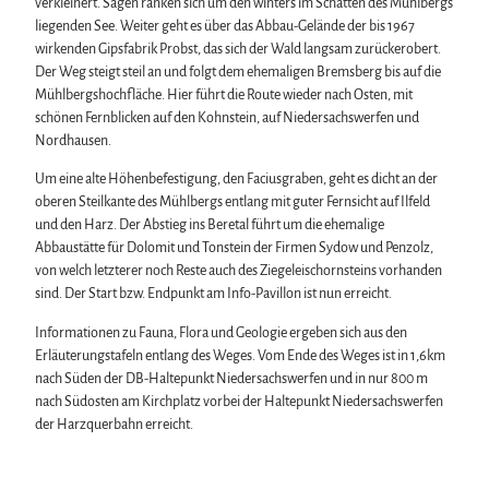
verkleinert. Sagen ranken sich um den winters im Schatten des Mühlbergs
liegenden See. Weiter geht es über das Abbau-Gelände der bis 1967
wirkenden Gipsfabrik Probst, das sich der Wald langsam zurückerobert.
Der Weg steigt steil an und folgt dem ehemaligen Bremsberg bis auf die
Mühlbergshochfläche. Hier führt die Route wieder nach Osten, mit
schönen Fernblicken auf den Kohnstein, auf Niedersachswerfen und
Nordhausen.
Um eine alte Höhenbefestigung, den Faciusgraben, geht es dicht an der
oberen Steilkante des Mühlbergs entlang mit guter Fernsicht auf Ilfeld
und den Harz. Der Abstieg ins Beretal führt um die ehemalige
Abbaustätte für Dolomit und Tonstein der Firmen Sydow und Penzolz,
von welch letzterer noch Reste auch des Ziegeleischornsteins vorhanden
sind. Der Start bzw. Endpunkt am Info-Pavillon ist nun erreicht.
Informationen zu Fauna, Flora und Geologie ergeben sich aus den
Erläuterungstafeln entlang des Weges. Vom Ende des Weges ist in 1,6km
nach Süden der DB-Haltepunkt Niedersachswerfen und in nur 800 m
nach Südosten am Kirchplatz vorbei der Haltepunkt Niedersachswerfen
der Harzquerbahn erreicht.