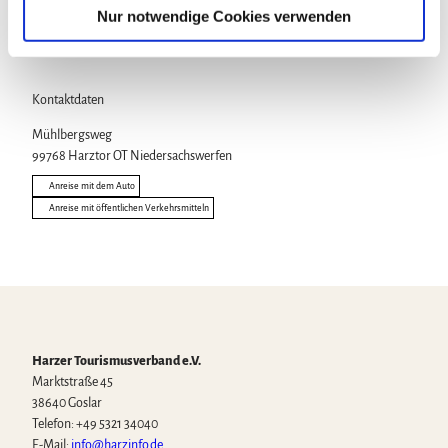
Touren
a
Nur notwendige Cookies verwenden
h
l
Kontaktdaten
Mühlbergsweg
99768
Harztor OT Niedersachswerfen
Anreise mit dem Auto
Anreise mit öffentlichen Verkehrsmitteln
Harzer Tourismusverband e.V.
Marktstraße 45
38640 Goslar
Telefon: +49 5321 34040
E-Mail:
info@harzinfo.de