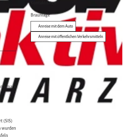
Kontaktdaten
Braunlage
Anreise mit dem Auto
Anreise mit öffentlichen Verkehrsmitteln
kann man
.
t (SIS)
en wurden
afeln