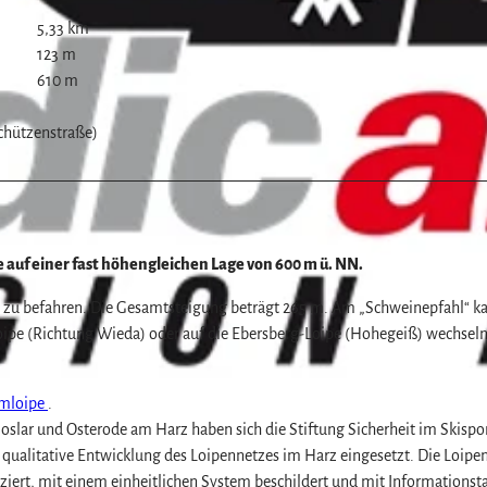
5,33 km
123 m
610 m
Schützenstraße)
z
 auf einer fast höhengleichen Lage von 600 m ü. NN.
 km zu befahren. Die Gesamtsteigung beträgt 265 m. Am „Schweinepfahl“ 
Loipe (Richtung Wieda) oder auf die Ebersberg-Loipe (Hohegeiß) wechseln
umloipe
.
r und Osterode am Harz haben sich die Stiftung Sicherheit im Skispor
e qualitative Entwicklung des Loipennetzes im Harz eingesetzt. Die Loip
iziert, mit einem einheitlichen System beschildert und mit Informationst