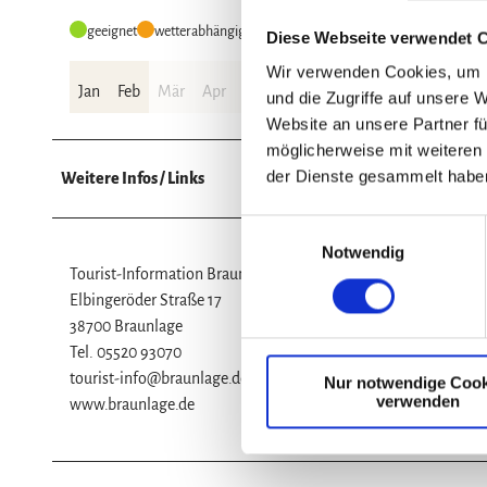
geeignet
wetterabhängig
Diese Webseite verwendet 
Wir verwenden Cookies, um I
Jan
Feb
Mär
Apr
Mai
Jun
Jul
Aug
Sep
Okt
und die Zugriffe auf unsere 
Website an unsere Partner fü
möglicherweise mit weiteren
der Dienste gesammelt habe
Weitere Infos / Links
E
Notwendig
i
Tourist-Information Braunlage
n
Elbingeröder Straße 17
w
38700 Braunlage
i
Tel. 05520 93070
l
tourist-info@braunlage.de
Nur notwendige Cook
l
verwenden
www.braunlage.de
i
g
u