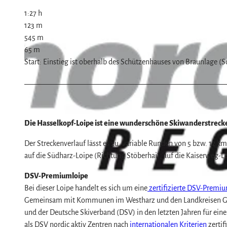
Naturlandschaft Harz
1:27 h
Berauschend schöne Wildnis
123 m
Der Brocken im Harz
Veranstaltungen
545 m
65 m
Nationalpark Harz
Veranstaltungskalender
Start: Einstieg ist oberhalb des Schützenhauses von Braunlage (
Geopark Harz
Harzer KulturWinter
Service
Naturparke im Harz
Harzer Klostersommer
Wir für unsere Gäste
Biosphärenreservat Karstlandschaft Südhar
Silvester
Kontakt
Das grüne Band
Walpurgis
Prospekte
Die Hasselkopf-Loipe ist eine wunderschöne Skiwanderstrecke
Regionalstudie Harz
Osterfeuer
Online-Shop
Der Streckenverlauf lässt es zu, variable Runden von 5 bzw. 12
Initiative "Der Wald ruft"
Weihnachts- & Adventsmärkte
Newsletter-Anmeldung
auf die Südharz-Loipe (Richtung Stöberhai), auf die Kaiserweg-
0% Müll - 100% Harz #NimmsWiederMit
Stadt- & Sonderführungen im Harz
Apps & Multimedia-Guides
DSV-Premiumloipe
Theater & Bühnen im Harz
Harzer Tourismusverband
Bei dieser Loipe handelt es sich um eine
zertifizierte DSV-Premi
Jobs im Harztourismus
Gemeinsam mit Kommunen im Westharz und den Landkreisen Gosla
und der Deutsche Skiverband (DSV) in den letzten Jahren für ein
als DSV nordic aktiv Zentren nach
internationalen Kriterien
zertif