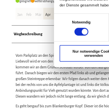
geeignet
wetterabhängig
der Dienste gesammelt habe
Jan
Feb
Mär
Apr
Mai
Jun
Jul
Aug
Sep
Okt
E
Notwendig
i
n
w
Wegbeschreibung
i
l
Nur notwendige Cook
l
verwenden
Vom Parkplatz an den Spiegelsbergen geht es rechts die Straß
i
Liebevoll wird er von den Halberstädtern "Märchenbrunnen" 
g
kommen wir an dem Grünen Schröder vorbei. Von dort aus geht
u
führt. Danach biegen wir den ersten Pfad links ab und gelange
n
großen Steintreppe erkennbar. Wir folgen danach weiter dem 
g
bei der rechts von uns die Apfelplantage ist und links die Vol
s
Anbindungspunkt für Vieh genutzt wurden könnte. Von dort au
a
Diesen wandern wir jedoch nicht lange entlang, da wir gleich 
u
s
Es geht bergauf bis zum Blankenburger Kopf. Dieser ist die höc