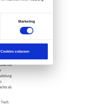
Marketing
Cookies zulassen
t.
. Dabei
dbachtal
r
Gabelung
ls
echts ab.
 Tisch.