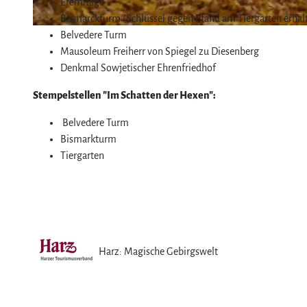
Eremitage
Bismarckturm (Schlüssel gegen Pfand am Tiergarten erhält
© Stadt Halberstadt, Harz: Magische Gebirgswelt
Belvedere Turm
Mausoleum Freiherr von Spiegel zu Diesenberg
Denkmal Sowjetischer Ehrenfriedhof
Stempelstellen "Im Schatten der Hexen":
Belvedere Turm
Bismarkturm
Tiergarten
Harz: Magische Gebirgswelt