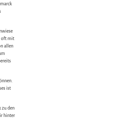
smarck
s
hnwiese
 oft mit
n allen
zum
ereits
können.
es ist
k zu den
r hinter