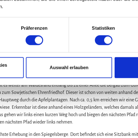
n.
Nov
Dez
Präferenzen
Statistiken
ies
Auswahl erlauben
e hoch. Von dort aus gelangen wir zum Pfad an dem ein Viehbrunnen steh
genannt. Wir wandern daran vorbei, immer geradeaus bis zum Mausoleum
 es weiter am Waldesrand entlang bis zu einer Allee die bergab zum Gol
n zum Sowjetischen Ehrenfriedhof. Dieser ist schon von weiten anhand de
Hauptweg durch die Apfelplantagen. Nach ca. 0,5 km erreichen wir eine 
kswiese. Erkennbar ist diese anhand eines Holzgeländers, welches damals a
s gehen wir links einen kurzen Weg hoch und biegen den nächsten Pfad r
den nächsten Pfad wieder links nehmen.
hste Erhebung in den Spiegelsberge. Dort befindet sich eine Sitzbank mit