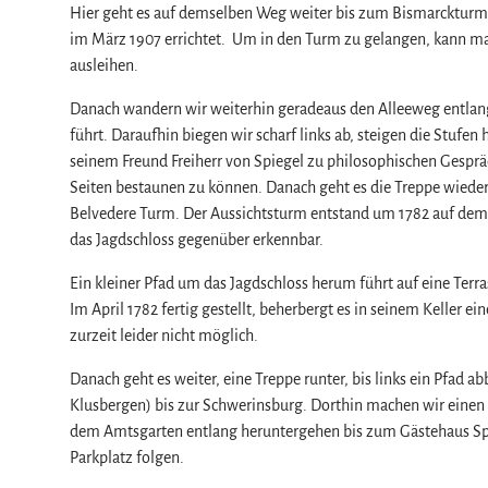
w
Hier geht es auf demselben Weg weiter bis zum Bismarckturm.
a
im März 1907 errichtet. Um in den Turm zu gelangen, kann ma
h
ausleihen.
l
Danach wandern wir weiterhin geradeaus den Alleeweg entlang
führt. Daraufhin biegen wir scharf links ab, steigen die Stufen
seinem Freund Freiherr von Spiegel zu philosophischen Gesprä
Seiten bestaunen zu können. Danach geht es die Treppe wiede
Belvedere Turm. Der Aussichtsturm entstand um 1782 auf dem h
das Jagdschloss gegenüber erkennbar.
Ein kleiner Pfad um das Jagdschloss herum führt auf eine Ter
Im April 1782 fertig gestellt, beherbergt es in seinem Keller e
zurzeit leider nicht möglich.
Danach geht es weiter, eine Treppe runter, bis links ein Pfad 
Klusbergen) bis zur Schwerinsburg. Dorthin machen wir einen k
dem Amtsgarten entlang heruntergehen bis zum Gästehaus Spie
Parkplatz folgen.