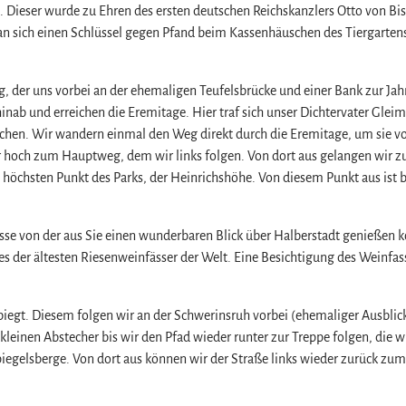
 Dieser wurde zu Ehren des ersten deutschen Reichskanzlers Otto von Bi
n sich einen Schlüssel gegen Pfand beim Kassenhäuschen des Tiergarten
, der uns vorbei an der ehemaligen Teufelsbrücke und einer Bank zur Ja
 hinab und erreichen die Eremitage. Hier traf sich unser Dichtervater Gleim
chen. Wir wandern einmal den Weg direkt durch die Eremitage, um sie vo
r hoch zum Hauptweg, dem wir links folgen. Von dort aus gelangen wir 
öchsten Punkt des Parks, der Heinrichshöhe. Von diesem Punkt aus ist b
rasse von der aus Sie einen wunderbaren Blick über Halberstadt genießen 
ines der ältesten Riesenweinfässer der Welt. Eine Besichtigung des Weinfass
abbiegt. Diesem folgen wir an der Schwerinsruh vorbei (ehemaliger Ausblic
leinen Abstecher bis wir den Pfad wieder runter zur Treppe folgen, die wi
gelsberge. Von dort aus können wir der Straße links wieder zurück zum