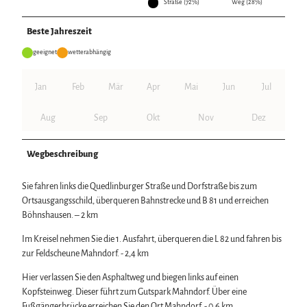
Straße (72%)
Weg (28%)
Beste Jahreszeit
geeignet
wetterabhängig
Jan
Feb
Mär
Apr
Mai
Jun
Jul
Aug
Sep
Okt
Nov
Dez
Wegbeschreibung
Sie fahren links die Quedlinburger Straße und Dorfstraße bis zum
Ortsausgangsschild, überqueren Bahnstrecke und B 81 und erreichen
Böhnshausen. – 2 km
Im Kreisel nehmen Sie die 1. Ausfahrt, überqueren die L 82 und fahren bis
zur Feldscheune Mahndorf. - 2,4 km
Hier verlassen Sie den Asphaltweg und biegen links auf einen
Kopfsteinweg. Dieser führt zum Gutspark Mahndorf. Über eine
Fußgängerbrücke erreichen Sie den Ort Mahndorf. - 0,6 km