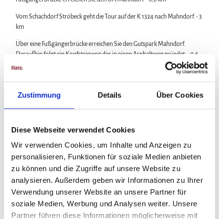
Vom Schachdorf Ströbeck geht die Tour auf der K 1324 nach Mahndorf. - 3
km
Über eine Fußgängerbrücke erreichen Sie den Gutspark Mahndorf.
Daraufhin folgt ein Kopfsteinweg der in einen Asphaltweg mündet. - 0,6
km
Von hier aus fahren Sie von der Feldscheune Mahndorf über die L 82 bis
nach Böhnshausen. -2,4 km
Zustimmung
Details
Über Cookies
Dort nehmen die im Kreisel die 2. Ausfahrt Richtung Langenstein.
Sie erreichen Langenstein indem Sie die Bahnstrecke und die B 81
Diese Webseite verwendet Cookies
überqueren. Hier fahren Sie die Dorfstraße und die Quedlinburger
Wir verwenden Cookies, um Inhalte und Anzeigen zu
Straße entlang. - 2 km
personalisieren, Funktionen für soziale Medien anbieten
Sie folgen dem Allerharz Radweg bis zum Kriegerdenkmal
zu können und die Zugriffe auf unsere Website zu
Mehdingschanze und biegen dort links auf einen Feldweg. An den
analysieren. Außerdem geben wir Informationen zu Ihrer
Spiegelsbergen vorbei fahrend überqueren Sie nach 2 km den Goldbach.
Verwendung unserer Website an unsere Partner für
Sie nehmen die Brücke darüber und fahren über die Florian - Geyer
soziale Medien, Werbung und Analysen weiter. Unsere
Straße zum Domplatz in Halberstadt. Dabei überqueren Sie die B 81 und
Partner führen diese Informationen möglicherweise mit