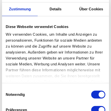
Zustimmung
Details
Über Cookies
Weitere Infos / Links
Tourist-Information Altenau
Diese Webseite verwendet Cookies
Hüttenstraße 9
38707 Altenau
Wir verwenden Cookies, um Inhalte und Anzeigen zu
Tel 05328 8020
personalisieren, Funktionen für soziale Medien anbieten
info@oberharz.de
zu können und die Zugriffe auf unsere Website zu
www.oberharz.de
analysieren. Außerdem geben wir Informationen zu Ihrer
Verwendung unserer Website an unsere Partner für
soziale Medien, Werbung und Analysen weiter. Unsere
Lizenz (Stammdaten)
Partner führen diese Informationen möglicherweise mit
weiteren Daten zusammen, die Sie ihnen bereitgestellt
haben oder die sie im Rahmen Ihrer Nutzung der Dienste
gesammelt haben.
E
Notwendig
i
n
w
Präferenzen
In der Nähe
Auf der Karte anschauen