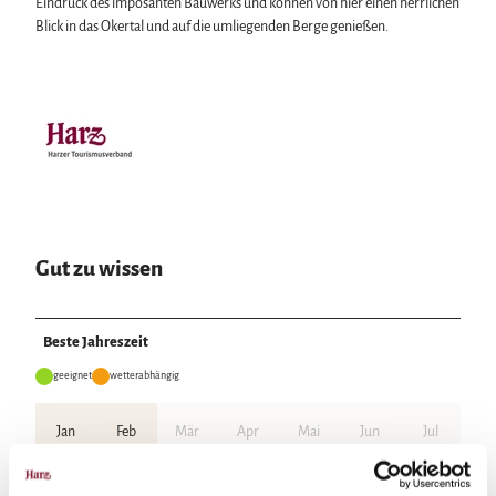
Eindruck des imposanten Bauwerks und können von hier einen herrlichen
Blick in das Okertal und auf die umliegenden Berge genießen.
Gut zu wissen
Beste Jahreszeit
geeignet
wetterabhängig
Jan
Feb
Mär
Apr
Mai
Jun
Jul
Aug
Sep
Okt
Nov
Dez