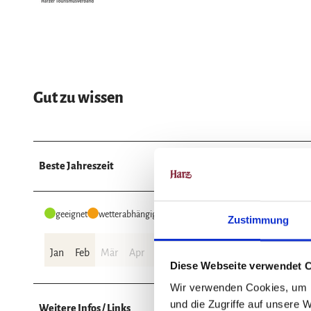
Gut zu wissen
Beste Jahreszeit
geeignet
wetterabhängig
Zustimmung
Jan
Feb
Mär
Apr
Mai
Jun
Jul
Aug
Sep
Okt
Diese Webseite verwendet 
Wir verwenden Cookies, um I
und die Zugriffe auf unsere 
Weitere Infos / Links