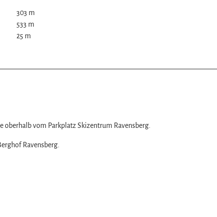
303 m
533 m
25 m
z
ise oberhalb vom Parkplatz Skizentrum Ravensberg.
Berghof Ravensberg.