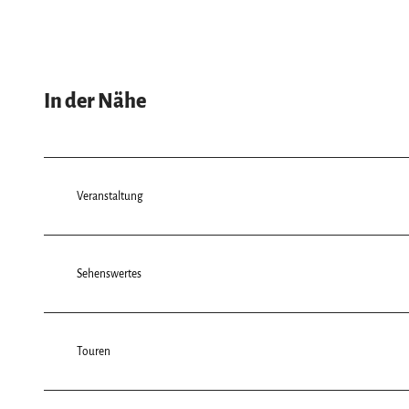
s
w
a
h
In der Nähe
l
Veranstaltung
Sehenswertes
Touren