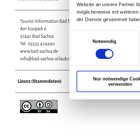
Website an unsere Partner fü
möglicherweise mit weiteren
der Dienste gesammelt habe
Tourist-Information Bad Sachsa
Am Kurpark 6
E
37441 Bad Sachsa
Notwendig
i
Tel. 05523 474990
n
www.bad-sachsa.de
w
info@bad-sachsa-urlaub.de
i
l
Nur notwendige Cook
l
Lizenz (Stammdaten)
verwenden
i
g
u
n
g
s
a
u