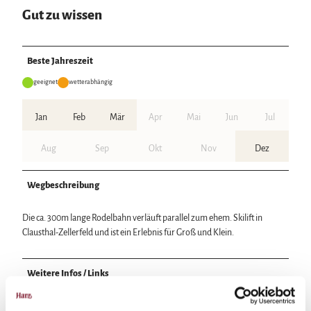
Gut zu wissen
Beste Jahreszeit
geeignet
wetterabhängig
Jan
Feb
Mär
Apr
Mai
Jun
Jul
Aug
Sep
Okt
Nov
Dez
Wegbeschreibung
Die ca. 300m lange Rodelbahn verläuft parallel zum ehem. Skilift in
Clausthal-Zellerfeld und ist ein Erlebnis für Groß und Klein.
Weitere Infos / Links
Tourist-Information Clausthal-Zellerfeld