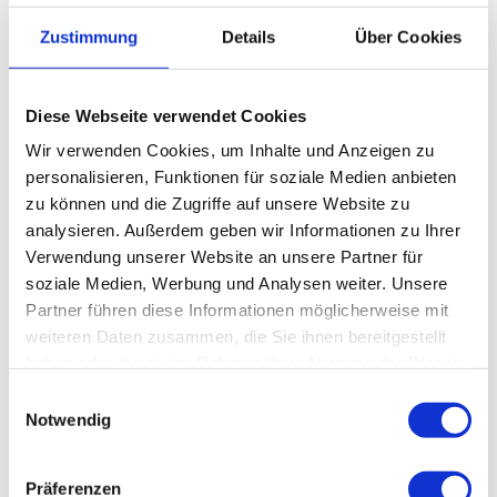
Bergstraße 31
Zustimmung
Details
Über Cookies
38678 Clausthal-Zellerfeld
Tel. 05323 81024
info@oberharz.de
www.oberharz.de
Diese Webseite verwendet Cookies
Wir verwenden Cookies, um Inhalte und Anzeigen zu
Lizenz (Stammdaten)
personalisieren, Funktionen für soziale Medien anbieten
zu können und die Zugriffe auf unsere Website zu
analysieren. Außerdem geben wir Informationen zu Ihrer
Verwendung unserer Website an unsere Partner für
soziale Medien, Werbung und Analysen weiter. Unsere
Partner führen diese Informationen möglicherweise mit
weiteren Daten zusammen, die Sie ihnen bereitgestellt
haben oder die sie im Rahmen Ihrer Nutzung der Dienste
In der Nähe
Auf der Karte anschauen
gesammelt haben.
E
Notwendig
i
n
Veranstaltung
w
Präferenzen