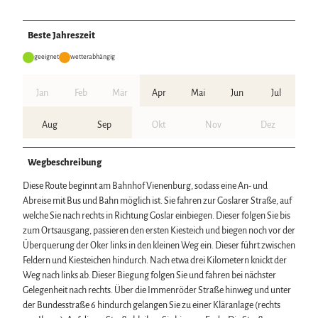
Beste Jahreszeit
geeignet
wetterabhängig
Jan
Feb
Mär
Apr
Mai
Jun
Jul
Aug
Sep
Okt
Nov
Dez
Wegbeschreibung
Diese Route beginnt am Bahnhof Vienenburg, sodass eine An- und
Abreise mit Bus und Bahn möglich ist. Sie fahren zur Goslarer Straße, auf
welche Sie nach rechts in Richtung Goslar einbiegen. Dieser folgen Sie bis
zum Ortsausgang, passieren den ersten Kiesteich und biegen noch vor der
Überquerung der Oker links in den kleinen Weg ein. Dieser führt zwischen
Feldern und Kiesteichen hindurch. Nach etwa drei Kilometern knickt der
Weg nach links ab. Dieser Biegung folgen Sie und fahren bei nächster
Gelegenheit nach rechts. Über die Immenröder Straße hinweg und unter
der Bundesstraße 6 hindurch gelangen Sie zu einer Kläranlage (rechts