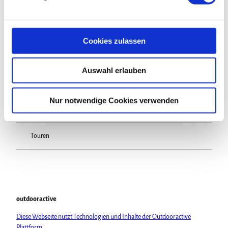
u
n
g
s
Cookies zulassen
In der Nähe
Auf der Karte anschauen
a
u
Auswahl erlauben
s
Veranstaltung
w
a
Nur notwendige Cookies verwenden
Sehenswertes
h
l
Touren
outdooractive
Diese Webseite nutzt Technologien und Inhalte der Outdooractive
Plattform.