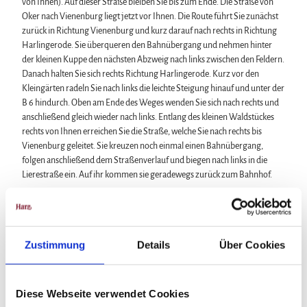
von Ihnen). Auf dieser Straße bleiben Sie bis zum Ende. Die Straße von
Oker nach Vienenburg liegt jetzt vor Ihnen. Die Route führt Sie zunächst
zurück in Richtung Vienenburg und kurz darauf nach rechts in Richtung
Harlingerode. Sie überqueren den Bahnübergang und nehmen hinter
der kleinen Kuppe den nächsten Abzweig nach links zwischen den Feldern.
Danach halten Sie sich rechts Richtung Harlingerode. Kurz vor den
Kleingärten radeln Sie nach links die leichte Steigung hinauf und unter der
B 6 hindurch. Oben am Ende des Weges wenden Sie sich nach rechts und
anschließend gleich wieder nach links. Entlang des kleinen Waldstückes
rechts von Ihnen erreichen Sie die Straße, welche Sie nach rechts bis
Vienenburg geleitet. Sie kreuzen noch einmal einen Bahnübergang,
folgen anschließend dem Straßenverlauf und biegen nach links in die
Lierestraße ein. Auf ihr kommen sie geradewegs zurück zum Bahnhof.
Anreise & Parken
Parken
Rund um den Vienenburger Bahnhof stehen Ihnen mehrere
Zustimmung
Details
Über Cookies
Parkmöglichkeiten zur Verfügung.
Öffentliche Verkehrsmittel
Diese Webseite verwendet Cookies
Bahn: Direktverbindungen von/nach Hannover, Halle (Saale),