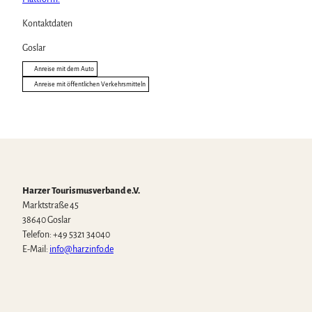
Kontaktdaten
Goslar
Anreise mit dem Auto
Anreise mit öffentlichen Verkehrsmitteln
Harzer Tourismusverband e.V.
Marktstraße 45
38640 Goslar
Telefon: +49 5321 34040
E-Mail:
info@harzinfo.de
W
F
I
Y
T
h
a
n
o
i