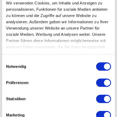
Magedeburg, Halberstadt, Braunschweig, Goslar und Bad Harzburg
Wir verwenden Cookies, um Inhalte und Anzeigen zu
personalisieren, Funktionen für soziale Medien anbieten
Bus: Direktverbindungen von/nach Goslar, Bad Harzburg, Schladen und
zu können und die Zugriffe auf unsere Website zu
Halberstadt
analysieren. Außerdem geben wir Informationen zu Ihrer
Verwendung unserer Website an unsere Partner für
Weitere Infos / Links
soziale Medien, Werbung und Analysen weiter. Unsere
Tourist-Information Vienenburg
Partner führen diese Informationen möglicherweise mit
weiteren Daten zusammen, die Sie ihnen bereitgestellt
Bahnhofstraße 8
haben oder die sie im Rahmen Ihrer Nutzung der Dienste
38690 Vienenburg
gesammelt haben.
E
Notwendig
Telefon: 05324 1777
i
n
info@vienenburg-tourismus.de
w
Präferenzen
www.vienenburg-tourismus.de
i
l
l
Statistiken
Lizenz (Stammdaten)
i
g
Marketing