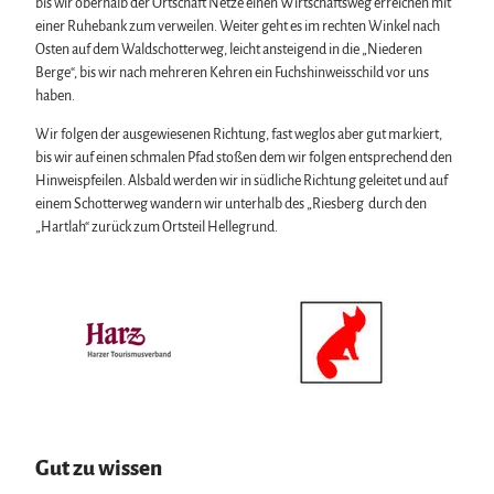
bis wir oberhalb der Ortschaft Netze einen Wirtschaftsweg erreichen mit
einer Ruhebank zum verweilen. Weiter geht es im rechten Winkel nach
Osten auf dem Waldschotterweg, leicht ansteigend in die „Niederen
Berge“, bis wir nach mehreren Kehren ein Fuchshinweisschild vor uns
haben.
Wir folgen der ausgewiesenen Richtung, fast weglos aber gut markiert,
bis wir auf einen schmalen Pfad stoßen dem wir folgen entsprechend den
Hinweispfeilen. Alsbald werden wir in südliche Richtung geleitet und auf
einem Schotterweg wandern wir unterhalb des „Riesberg durch den
„Hartlah“ zurück zum Ortsteil Hellegrund.
Gut zu wissen