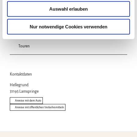
u
In der Nähe
Auswahl erlauben
Auf der Karte anschauen
s
w
a
Nur notwendige Cookies verwenden
Sehenswertes
h
l
Touren
Kontaktdaten
Hellegrund
31195
Lamspringe
Anreise mit dem Auto
Anreise mit öffentlichen Verkehrsmitteln