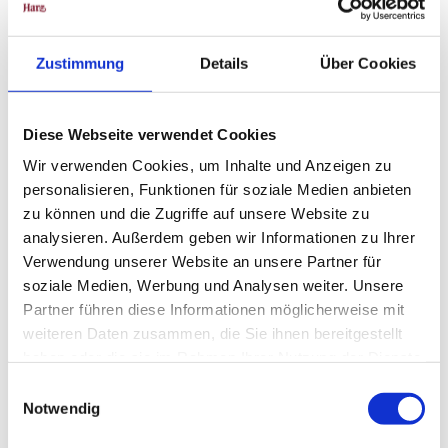
aus Richtung Blankenburg
aus Richtung Braunlage
Zustimmung
Details
Über Cookies
aus Richtung Nordhausen
oder
Diese Webseite verwendet Cookies
mit der
Harzer Schmalspurbahn
aus Richtung Wernigerode oder
Wir verwenden Cookies, um Inhalte und Anzeigen zu
Nordhausen.
personalisieren, Funktionen für soziale Medien anbieten
Die INSA - Ihr Routenplaner des Nahverkehrs in Sachsen-Anhalt >>
zu können und die Zugriffe auf unsere Website zu
analysieren. Außerdem geben wir Informationen zu Ihrer
TIPP:
Verwendung unserer Website an unsere Partner für
Mit dem Harzer
UrlaubsTicket
sind Sie kostenlos mobil im gesamten
soziale Medien, Werbung und Analysen weiter. Unsere
Harzkreis.
Partner führen diese Informationen möglicherweise mit
HATIX - die kostenfreie Nutzung der öffentlichen Buslinien der Harzer
weiteren Daten zusammen, die Sie ihnen bereitgestellt
Verkehrsbetriebe, der Q-Bus Nahverkehrsgesellschaft, der Halberstädter
haben oder die sie im Rahmen Ihrer Nutzung der Dienste
Verkehrs-GmbH, sowie der Verkehrsgesellschaft Südharz im Landkreis
gesammelt haben.
E
Harz.
Notwendig
i
Mehr Informationen erhalten Sie unter:
www.hatix.info
n