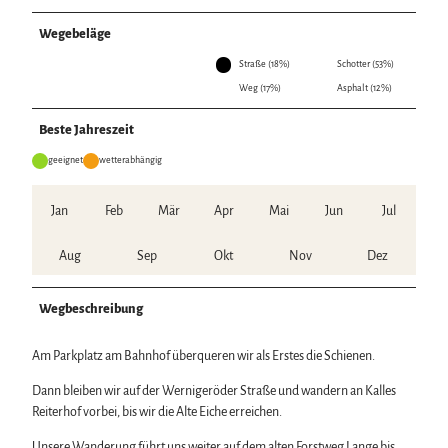
Wegebeläge
Straße (18%)
Schotter (53%)
Weg (17%)
Asphalt (12%)
Beste Jahreszeit
geeignet
wetterabhängig
Jan
Feb
Mär
Apr
Mai
Jun
Jul
Aug
Sep
Okt
Nov
Dez
Wegbeschreibung
Am Parkplatz am Bahnhof überqueren wir als Erstes die Schienen.
Dann bleiben wir auf der Wernigeröder Straße und wandern an Kalles
Reiterhof vorbei, bis wir die Alte Eiche erreichen.
Unsere Wanderung führt uns weiter auf dem alten Forstweg Lange bis