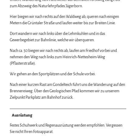
zum Abzweig des Naturlehrpfades Jägerborn.
Hier biegen wir nach rechts auf den Waldweg ab, queren nach einigen
Metern die Grüntaler Straße und laufen weiter bis zur Breiten Linie.
Dort wandern wir nach links über die Lehmkuhlen und in das
Gewerbegebiet zur Bahnlinie, welche wir überqueren.
Nach ca. 50 biegen wir nach rechts ab, laufen am Friedhof vorbei und
nehmen den Weg nach links zum Heinrich-Nettesheim-Weg
(Pflasterstraße).
Wir gehen an den Sportplätzen und der Schule vorbei.
Nach einer kurzen Rast am Gondelteich führt uns die Wanderung auf den
Brennereiweg. Über den Geologischen Pfad kommen wir zu unserem
Zielpunkt Parkplatz am Bahnhof zurück.
Ausrüstung
Festes Schuhwerk und Regenausrüstung werden empfohlen. Vergessen
Sie nicht Ihren Fotoapparat.