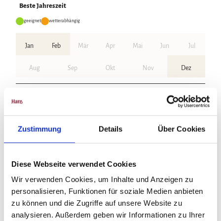
Beste Jahreszeit
geeignet
wetterabhängig
Jan
Feb
Mär
Apr
Mai
Jun
Jul
Aug
Sep
Okt
Nov
Dez
Weitere Infos / Links
Tourist-Information Sankt Andreasberg
Am Kurpark 9
Zustimmung
Details
Über Cookies
37444 Sankt Andreasberg
Telefon: 05582 8033
tourist-info@sanktandreasberg.de
Diese Webseite verwendet Cookies
'
www.sanktandreasberg.de
Wir verwenden Cookies, um Inhalte und Anzeigen zu
personalisieren, Funktionen für soziale Medien anbieten
Lizenz (Stammdaten)
zu können und die Zugriffe auf unsere Website zu
analysieren. Außerdem geben wir Informationen zu Ihrer