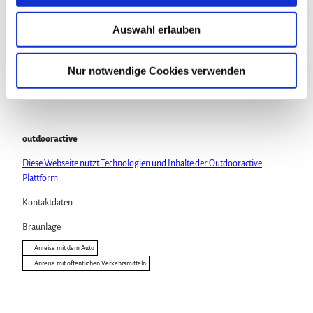
a
Sehenswertes
u
Auswahl erlauben
s
w
Touren
a
Nur notwendige Cookies verwenden
h
l
outdooractive
Diese Webseite nutzt Technologien und Inhalte der Outdooractive
Plattform.
Kontaktdaten
Braunlage
Anreise mit dem Auto
Anreise mit öffentlichen Verkehrsmitteln