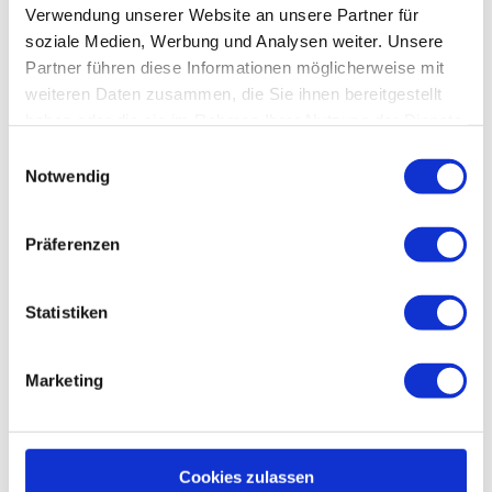
In der Nähe
Auf der Karte anschauen
Verwendung unserer Website an unsere Partner für
soziale Medien, Werbung und Analysen weiter. Unsere
Partner führen diese Informationen möglicherweise mit
Veranstaltung
weiteren Daten zusammen, die Sie ihnen bereitgestellt
haben oder die sie im Rahmen Ihrer Nutzung der Dienste
Sehenswertes
gesammelt haben.
E
Notwendig
i
Touren
n
w
Präferenzen
i
l
Kontaktdaten
l
Statistiken
i
Tannenhöhe
38707
Schulenberg im Oberharz
g
Marketing
u
Anreise mit dem Auto
n
Anreise mit öffentlichen Verkehrsmitteln
g
s
Cookies zulassen