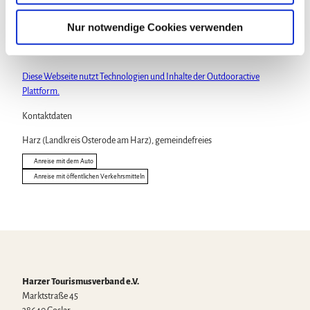
w
a
Nur notwendige Cookies verwenden
h
outdooractive
l
Diese Webseite nutzt Technologien und Inhalte der Outdooractive
Plattform.
Kontaktdaten
Harz (Landkreis Osterode am Harz), gemeindefreies
Anreise mit dem Auto
Anreise mit öffentlichen Verkehrsmitteln
Harzer Tourismusverband e.V.
Marktstraße 45