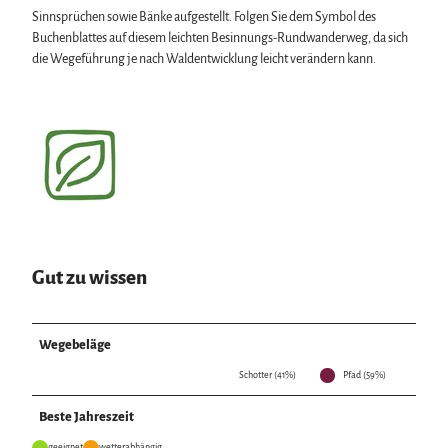
Sinnsprüchen sowie Bänke aufgestellt. Folgen Sie dem Symbol des
Buchenblattes auf diesem leichten Besinnungs-Rundwanderweg, da sich
die Wegeführung je nach Waldentwicklung leicht verändern kann.
Gut zu wissen
Wegebeläge
Schotter (41%)
Pfad (59%)
Beste Jahreszeit
geeignet
wetterabhängig