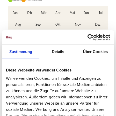
Jan
Feb
Mär
Apr
Mai
Jun
Jul
Aug
Sep
Okt
Nov
Dez
Wegbeschreibung
Leichter Rundweg ohne große Steigungen mit vielen Sitz-Gelegenheiten,
Zustimmung
Details
Über Cookies
teilweise auf schmalen Waldpfaden auch für Menschen mit
gesundheitlichen Einschränkungen geeignet, jedoch nur eingeschränkt
für Rollstuhl und Kinderwagen zu empfehlen.
Diese Webseite verwendet Cookies
Wir verwenden Cookies, um Inhalte und Anzeigen zu
Weitere Infos / Links
personalisieren, Funktionen für soziale Medien anbieten
zu können und die Zugriffe auf unsere Website zu
Weitere Informationen zum Seelenpfad finden Sie
>>hier
.
analysieren. Außerdem geben wir Informationen zu Ihrer
Verwendung unserer Website an unsere Partner für
soziale Medien, Werbung und Analysen weiter. Unsere
Lizenz (Stammdaten)
Partner führen diese Informationen möglicherweise mit