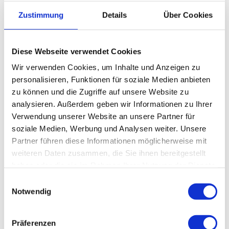
Weitere Infos / Links
Zustimmung
Details
Über Cookies
Tourist-Information der Gemeinde Walkenried
mit UNESCO Welterbe-Infozentrum Harz
Diese Webseite verwendet Cookies
Steinweg 4
37445 Walkenried
Wir verwenden Cookies, um Inhalte und Anzeigen zu
Tel. 05525 998900
personalisieren, Funktionen für soziale Medien anbieten
touristinfo@walkenried-tourismus.de
zu können und die Zugriffe auf unsere Website zu
www.walkenried-tourismus.de
analysieren. Außerdem geben wir Informationen zu Ihrer
Verwendung unserer Website an unsere Partner für
soziale Medien, Werbung und Analysen weiter. Unsere
Lizenz (Stammdaten)
Partner führen diese Informationen möglicherweise mit
weiteren Daten zusammen, die Sie ihnen bereitgestellt
haben oder die sie im Rahmen Ihrer Nutzung der Dienste
gesammelt haben.
E
Notwendig
i
n
w
In der Nähe
Präferenzen
Auf der Karte anschauen