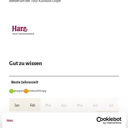
wiederum der Tour Kuckuck-Loipe.
Gut zu wissen
Beste Jahreszeit
geeignet
wetterabhängig
Jan
Feb
Mär
Apr
Mai
Jun
Jul
Aug
Sep
Okt
Nov
Dez