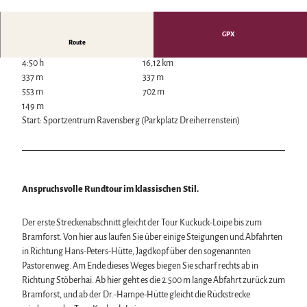
© Alexander Rochau © www.fotolia.de
Wintersport
Bäder, Thermen & Saunen
GPX
Regionalmarke Typisch Harz
Route
Urlaub mit Hund im Harz
4:50 h
16,12 km
Filmkulisse Harz
337 m
337 m
553 m
702 m
149 m
Naturlandschaft Harz
Start: Sportzentrum Ravensberg (Parkplatz Dreiherrenstein)
Berauschend schöne Wildnis
Der Brocken im Harz
Veranstaltungen
Nationalpark Harz
Veranstaltungskalender
Geopark Harz
Harzer KulturWinter
Naturparke im Harz
Service
Anspruchsvolle Rundtour im klassischen Stil.
Harzer Klostersommer
Biosphärenreservat Karstlandschaft Südharz
Wir für unsere Gäste
Silvester
Das grüne Band
Kontakt
Walpurgis
Der erste Streckenabschnitt gleicht der Tour Kuckuck-Loipe bis zum
Regionalstudie Harz
Prospekte
Osterfeuer
Bramforst. Von hier aus laufen Sie über einige Steigungen und Abfahrten
Initiative "Der Wald ruft"
Online-Shop
Weihnachts- & Adventsmärkte
in Richtung Hans-Peters-Hütte, Jagdkopf über den sogenannten
0% Müll - 100% Harz #NimmsWiederMit
Newsletter-Anmeldung
Stadt- & Sonderführungen im Harz
Pastorenweg. Am Ende dieses Weges biegen Sie scharf rechts ab in
Apps & Multimedia-Guides
Theater & Bühnen im Harz
Richtung Stöberhai. Ab hier geht es die 2.500 m lange Abfahrt zurück zum
Harzer Tourismusverband
Bramforst, und ab der Dr.-Hampe-Hütte gleicht die Rückstrecke
Jobs im Harztourismus