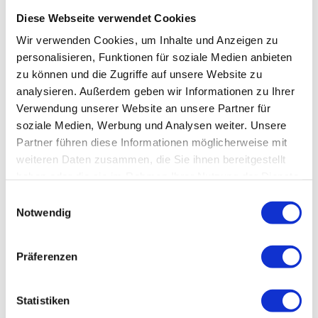
km
Diese Webseite verwendet Cookies
Von hier fahren Sie auf der K 1325 in Richtung Aspenstedt (Radweg). - 2
Wir verwenden Cookies, um Inhalte und Anzeigen zu
km
personalisieren, Funktionen für soziale Medien anbieten
Oberhalb Aspenstedts führt ein Betonweg an Obstplantagen vorbei nach
zu können und die Zugriffe auf unsere Website zu
Sargstedt. - 5 km
analysieren. Außerdem geben wir Informationen zu Ihrer
Am Ortseingang Sargstedts biegen Sie links auf einen Feldweg, der zum
Verwendung unserer Website an unsere Partner für
Huy hinaufführt. An der ehemaligen Gaststätte vorbei erreichen Sie den
soziale Medien, Werbung und Analysen weiter. Unsere
Kammweg mit dem Aussichtsturm Sargstedter Warte. - 2 km
Partner führen diese Informationen möglicherweise mit
weiteren Daten zusammen, die Sie ihnen bereitgestellt
Hier geht es rechts auf dem Kammweg zur Huysburg. - 2 km
haben oder die sie im Rahmen Ihrer Nutzung der Dienste
gesammelt haben.
E
Anreise & Parken
Notwendig
i
Anfahrt
n
w
über B 81 aus Richtung Magdeburg
Präferenzen
i
über A 36 und B 81 aus den Richtungen Braunschweig, Goslar, Halle
l
l
Statistiken
Parken
i