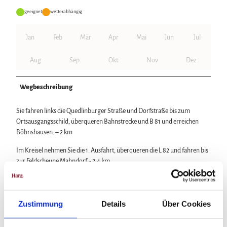
geeignet
wetterabhängig
Jan
Feb
Mär
Apr
Mai
Jun
Jul
Aug
Sep
Okt
Nov
Dez
Wegbeschreibung
Sie fahren links die Quedlinburger Straße und Dorfstraße bis zum
Ortsausgangsschild, überqueren Bahnstrecke und B 81 und erreichen
Böhnshausen. – 2 km
Im Kreisel nehmen Sie die 1. Ausfahrt, überqueren die L 82 und fahren bis
zur Feldscheune Mahndorf. - 2,4 km
Hier verlassen Sie den Asphaltweg und biegen links auf einen
Kopfsteinweg. Dieser führt zum Gutspark Mahndorf. Über eine
Fußgängerbrücke erreichen Sie den Ort Mahndorf. - 0,6 km
Zustimmung
Details
Über Cookies
Von Mahndorf geht die Tour auf der K 1324 nach Schachdorf Ströbeck. - 3