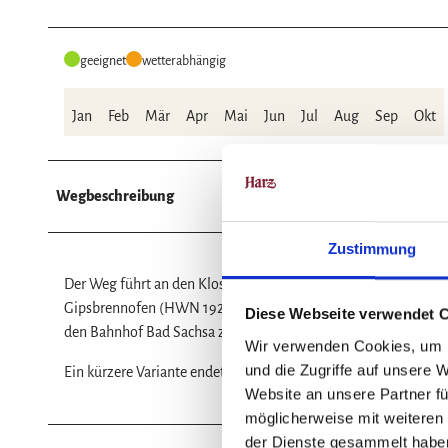
geeignet
wetterabhängig
Jan
Feb
Mär
Apr
Mai
Jun
Jul
Aug
Sep
Okt
Wegbeschreibung
Zustimmung
Der Weg führt an den Klosterteichen entlang zum Sachsenste
Gipsbrennofen (HWN 192) befindet sich bei den Kranichteichen
Diese Webseite verwendet 
den Bahnhof Bad Sachsa zu erreichen und folgen dem Rundweg
Wir verwenden Cookies, um I
und die Zugriffe auf unsere 
Ein kürzere Variante endet bereits am Bahnhof.
Website an unsere Partner fü
möglicherweise mit weiteren
der Dienste gesammelt habe