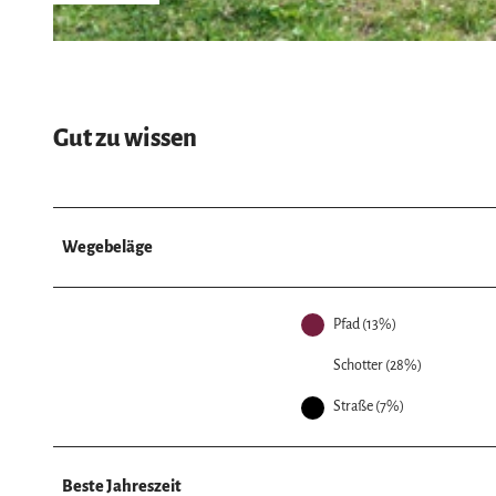
© Ralf König, Göttinger Land |
CC-BY
Gut zu wissen
Wegebeläge
Pfad (13%)
Schotter (28%)
Straße (7%)
Beste Jahreszeit