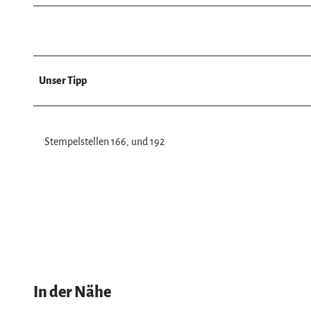
a
h
l
Unser Tipp
Stempelstellen 166, und 192
In der Nähe