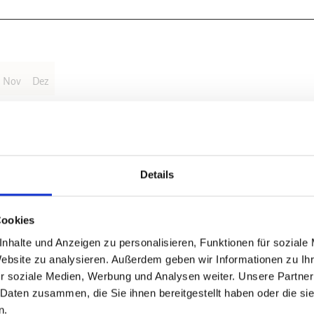
Nov
Dez
Details
in (HWN 166) und anschließend durch Neuhof. Die Stempelstelle
. Hinter den Teichen beigen wir nach rechts in das Wohngebiet ab, um
Cookies
 Nr 7 bis ins Zentrum von Bad Sachsa.
nhalte und Anzeigen zu personalisieren, Funktionen für soziale
Website zu analysieren. Außerdem geben wir Informationen zu I
r soziale Medien, Werbung und Analysen weiter. Unsere Partner
 Daten zusammen, die Sie ihnen bereitgestellt haben oder die s
n.