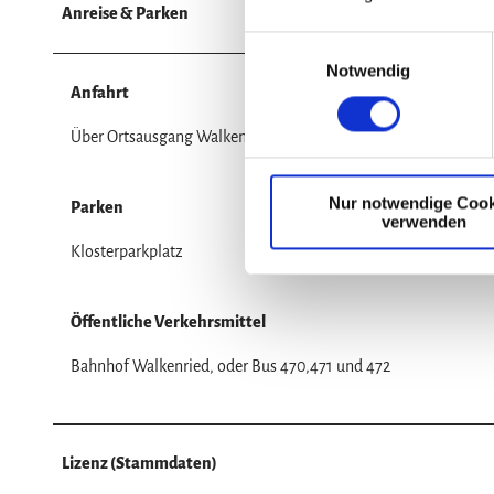
Anreise & Parken
E
Notwendig
i
Anfahrt
n
w
Über Ortsausgang Walkenried Richtung Wiedigshof
i
l
Nur notwendige Cook
l
Parken
verwenden
i
Klosterparkplatz
g
u
n
Öffentliche Verkehrsmittel
g
s
Bahnhof Walkenried, oder Bus 470,471 und 472
a
u
s
Lizenz (Stammdaten)
w