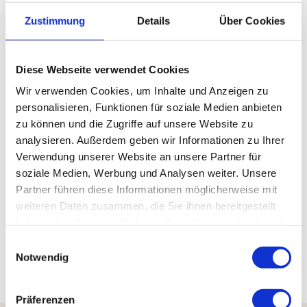
Zustimmung
Details
Über Cookies
In der Nähe
Auf der Karte anschauen
Diese Webseite verwendet Cookies
Wir verwenden Cookies, um Inhalte und Anzeigen zu
Sehenswertes
personalisieren, Funktionen für soziale Medien anbieten
zu können und die Zugriffe auf unsere Website zu
Touren
analysieren. Außerdem geben wir Informationen zu Ihrer
Verwendung unserer Website an unsere Partner für
soziale Medien, Werbung und Analysen weiter. Unsere
Partner führen diese Informationen möglicherweise mit
Kontaktdaten
weiteren Daten zusammen, die Sie ihnen bereitgestellt
38707
Schulenberg im Oberharz
haben oder die sie im Rahmen Ihrer Nutzung der Dienste
Anreise mit dem Auto
gesammelt haben.
E
Anreise mit öffentlichen Verkehrsmitteln
Notwendig
i
n
w
Präferenzen