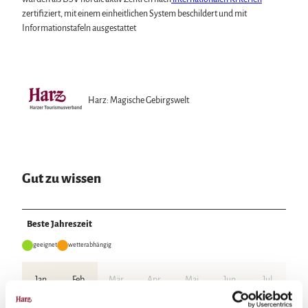
zertifiziert, mit einem einheitlichen System beschildert und mit
Informationstafeln ausgestattet
Harz: Magische Gebirgswelt
Gut zu wissen
Beste Jahreszeit
geeignet
wetterabhängig
Jan
Feb
Mär
Apr
Mai
Jun
Jul