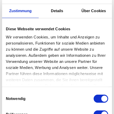
Aug
Sep
Okt
Nov
Dez
Zustimmung
Details
Über Cookies
Weitere Infos / Links
Tourist-Information Bad Lauterberg im Harz
Ritscherstraße 4
Diese Webseite verwendet Cookies
37431 Bad Lauterberg im Harz
Wir verwenden Cookies, um Inhalte und Anzeigen zu
Tel. 05524 853190
personalisieren, Funktionen für soziale Medien anbieten
info@badlauterberg.de
zu können und die Zugriffe auf unsere Website zu
analysieren. Außerdem geben wir Informationen zu Ihrer
www.badlauterberg.de
Verwendung unserer Website an unsere Partner für
soziale Medien, Werbung und Analysen weiter. Unsere
Lizenz (Stammdaten)
Partner führen diese Informationen möglicherweise mit
weiteren Daten zusammen, die Sie ihnen bereitgestellt
haben oder die sie im Rahmen Ihrer Nutzung der Dienste
gesammelt haben.
E
Notwendig
i
n
w