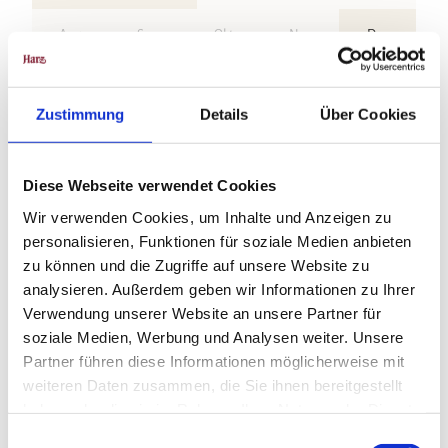
Aug
Sep
Okt
Nov
Dez
Weitere Infos / Links
Zustimmung
Details
Über Cookies
Tourist-Information
Clausthal-Zellerfeld
Adolph-Roemer-Str. 20
Diese Webseite verwendet Cookies
38678 Clausthal-Zellerfeld
Wir verwenden Cookies, um Inhalte und Anzeigen zu
Tel. 05323 81024
personalisieren, Funktionen für soziale Medien anbieten
info@oberharz.de
www.oberharz.de
zu können und die Zugriffe auf unsere Website zu
analysieren. Außerdem geben wir Informationen zu Ihrer
Verwendung unserer Website an unsere Partner für
Lizenz (Stammdaten)
soziale Medien, Werbung und Analysen weiter. Unsere
Partner führen diese Informationen möglicherweise mit
weiteren Daten zusammen, die Sie ihnen bereitgestellt
haben oder die sie im Rahmen Ihrer Nutzung der Dienste
gesammelt haben.
E