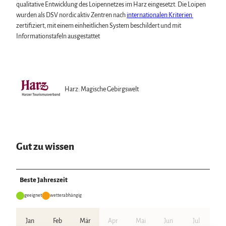
qualitative Entwicklung des Loipennetzes im Harz eingesetzt. Die Loipen
wurden als DSV nordic aktiv Zentren nach
internationalen Kriterien
zertifiziert, mit einem einheitlichen System beschildert und mit
Informationstafeln ausgestattet
Harz: Magische Gebirgswelt
Gut zu wissen
Beste Jahreszeit
geeignet
wetterabhängig
Jan
Feb
Mär
Apr
Mai
Jun
Jul