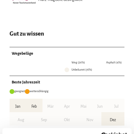
Gut zu wissen
Wegebeläge
Weg (26%)
Asphalt (4%)
Unbekannt (70%)
Beste Jahreszeit
geeignet
wetterabhängig
Jan
Feb
Mär
Apr
Mai
Jun
Jul
Aug
Sep
Okt
Nov
Dez