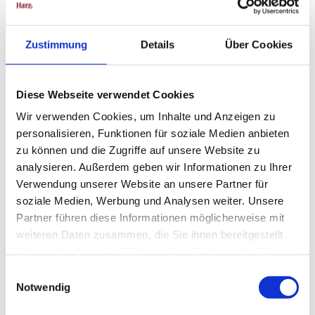
Weitere Infos / Links
Tourist-Information Buntenbock
Zustimmung
Details
Über Cookies
Schwarzenbacher Straße 19
38678 Clausthal-Zellerfeld OT Buntenbock
Tel. 05323 7128960
Diese Webseite verwendet Cookies
info@oberharz.de
www.oberharz.de
Wir verwenden Cookies, um Inhalte und Anzeigen zu
personalisieren, Funktionen für soziale Medien anbieten
zu können und die Zugriffe auf unsere Website zu
Lizenz (Stammdaten)
analysieren. Außerdem geben wir Informationen zu Ihrer
Verwendung unserer Website an unsere Partner für
soziale Medien, Werbung und Analysen weiter. Unsere
Partner führen diese Informationen möglicherweise mit
weiteren Daten zusammen, die Sie ihnen bereitgestellt
haben oder die sie im Rahmen Ihrer Nutzung der Dienste
gesammelt haben.
E
In der Nähe
Auf der Karte anschauen
Notwendig
i
n