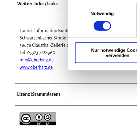
Weitere Infos / Links
E
Notwendig
i
n
w
Tourist-Information Buntenbock
i
Schwarzenbacher Straße 19
l
38678 Clausthal-Zellerfeld OT Buntenbock
Nur notwendige Cook
l
Tel. 05323 7128960
verwenden
i
info@oberharz.de
g
www.oberharz.de
u
n
g
Lizenz (Stammdaten)
s
a
u
s
w
a