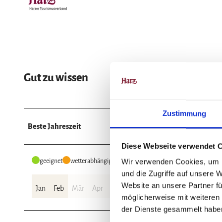
Gut zu wissen
Zustimmung
Beste Jahreszeit
Diese Webseite verwendet 
geeignet
wetterabhängig
Wir verwenden Cookies, um I
und die Zugriffe auf unsere 
Website an unsere Partner fü
Jan
Feb
Mär
Apr
Mai
Jun
Jul
Aug
Sep
Okt
möglicherweise mit weiteren
der Dienste gesammelt habe