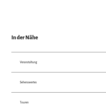
h
l
In der Nähe
Veranstaltung
Sehenswertes
Touren