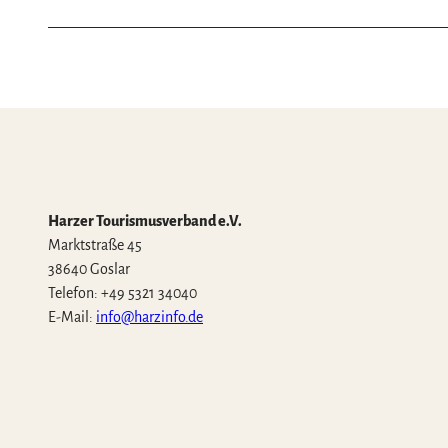
Harzer Tourismusverband e.V.
Marktstraße 45
38640 Goslar
Telefon: +49 5321 34040
E-Mail:
info@harzinfo.de
W
F
I
Y
T
h
a
n
o
i
a
c
s
u
k
t
e
t
t
T