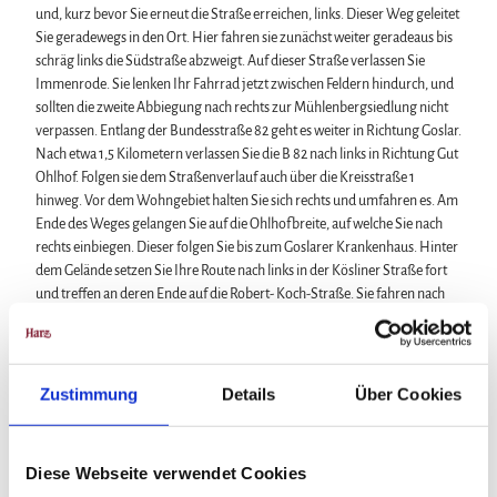
und, kurz bevor Sie erneut die Straße erreichen, links. Dieser Weg geleitet
Sie geradewegs in den Ort. Hier fahren sie zunächst weiter geradeaus bis
schräg links die Südstraße abzweigt. Auf dieser Straße verlassen Sie
Immenrode. Sie lenken Ihr Fahrrad jetzt zwischen Feldern hindurch, und
sollten die zweite Abbiegung nach rechts zur Mühlenbergsiedlung nicht
verpassen. Entlang der Bundesstraße 82 geht es weiter in Richtung Goslar.
Nach etwa 1,5 Kilometern verlassen Sie die B 82 nach links in Richtung Gut
Ohlhof. Folgen sie dem Straßenverlauf auch über die Kreisstraße 1
hinweg. Vor dem Wohngebiet halten Sie sich rechts und umfahren es. Am
Ende des Weges gelangen Sie auf die Ohlhofbreite, auf welche Sie nach
rechts einbiegen. Dieser folgen Sie bis zum Goslarer Krankenhaus. Hinter
dem Gelände setzen Sie Ihre Route nach links in der Kösliner Straße fort
und treffen an deren Ende auf die Robert- Koch-Straße. Sie fahren nach
rechts und anschließend nach links auf der Marienburger Straße bis zur
Berliner Allee. Auf dieser bleiben Sie, bis Sie nach links auf die Heinrich-
Pieper-Straße wechseln können. Abwärts rollend kommen Sie direkt zum
Goslarer Bahnhof. Durch eine Unterführung gelangen Sie unter den
Zustimmung
Details
Über Cookies
Bahngleisen hindurch und können sich nun, am Ende Ihrer Tour, in einem
der zahlreichen Cafés in Goslars Innenstadt entspannen. Zurück nach
Vienenburg gelangen Sie vom Bahnhof aus mit Bus und Bahn oder Sie
Diese Webseite verwendet Cookies
folgen einer unserer Touren für den Bereich der Stadt Goslar.