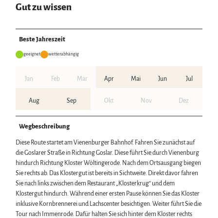
Gut zu wissen
Beste Jahreszeit
geeignet
wetterabhängig
Jan
Feb
Mär
Apr
Mai
Jun
Jul
Aug
Sep
Okt
Nov
Dez
Wegbeschreibung
Diese Route startet am Vienenburger Bahnhof. Fahren Sie zunächst auf
die Goslarer Straße in Richtung Goslar. Diese führt Sie durch Vienenburg
hindurch Richtung Kloster Wöltingerode. Nach dem Ortsausgang biegen
Sie rechts ab. Das Klostergut ist bereits in Sichtweite. Direkt davor fahren
Sie nach links zwischen dem Restaurant „Klosterkrug“ und dem
Klostergut hindurch. Während einer ersten Pause können Sie das Kloster
inklusive Kornbrennerei und Lachscenter besichtigen. Weiter führt Sie die
Tour nach Immenrode. Dafür halten Sie sich hinter dem Kloster rechts