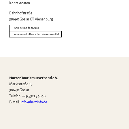
Kontaktdaten
Bahnhofstraße
38690
Goslar OT Vienenburg
Anreise mit dem Auto
Anreise mit öffentlichen Verkehrsmitteln
Harzer Tourismusverband e.V.
Marktstraße 45
38640 Goslar
Telefon: +49 5321 34040
E-Mail:
info@harzinfo.de
W
F
I
Y
T
h
a
n
o
i