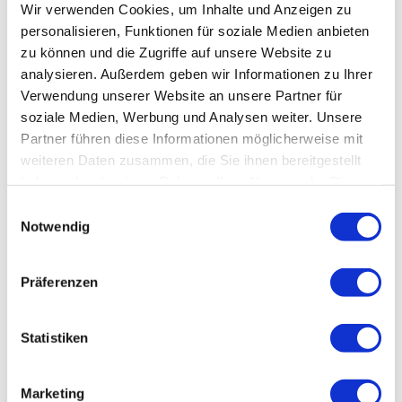
Wir verwenden Cookies, um Inhalte und Anzeigen zu
Anreise & Parken
personalisieren, Funktionen für soziale Medien anbieten
zu können und die Zugriffe auf unsere Website zu
Parken
analysieren. Außerdem geben wir Informationen zu Ihrer
Rund um den Vienenburger Bahnhof stehen Ihnen mehrere
Verwendung unserer Website an unsere Partner für
Parkmöglichkeiten zur Verfügung.
soziale Medien, Werbung und Analysen weiter. Unsere
Öffentliche Verkehrsmittel
Partner führen diese Informationen möglicherweise mit
Bahn:Direktverbindungen von/nach Hannover, Halle (Saale),
weiteren Daten zusammen, die Sie ihnen bereitgestellt
Magedeburg, Halberstadt, Braunschweig, Goslar und Bad Harzburg
haben oder die sie im Rahmen Ihrer Nutzung der Dienste
Bus: Direktverbindungen von/nach Goslar, Bad Harzburg, Schladen und
gesammelt haben.
E
Halberstadt
Notwendig
i
n
Weitere Infos / Links
w
Präferenzen
i
Tourist-Information Vienenburg
l
Bahnhofstraße 8
l
Statistiken
38690 Vienenburg
i
g
Telefon: 05324 1777
Marketing