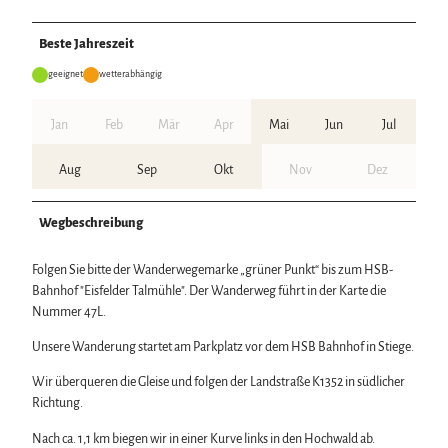
Beste Jahreszeit
geeignet
wetterabhängig
Jan
Feb
Mär
Apr
Mai
Jun
Jul
Aug
Sep
Okt
Nov
Dez
Wegbeschreibung
Folgen Sie bitte der Wanderwegemarke „grüner Punkt“ bis zum HSB-
Bahnhof "Eisfelder Talmühle". Der Wanderweg führt in der Karte die
Nummer 47L.
Unsere Wanderung startet am Parkplatz vor dem HSB Bahnhof in Stiege.
Wir überqueren die Gleise und folgen der Landstraße K1352 in südlicher
Richtung.
Nach ca. 1,1 km biegen wir in einer Kurve links in den Hochwald ab.