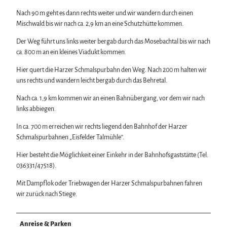
Nach 90 m geht es dann rechts weiter und wir wandern durch einen
Mischwald bis wir nach ca. 2,9 km an eine Schutzhütte kommen.
Der Weg führt uns links weiter bergab durch das Mosebachtal bis wir nach
ca. 800 m an ein kleines Viadukt kommen.
Hier quert die Harzer Schmalspurbahn den Weg. Nach 200 m halten wir
uns rechts und wandern leicht bergab durch das Behretal.
Nach ca. 1,9 km kommen wir an einen Bahnübergang, vor dem wir nach
links abbiegen.
In ca. 700 m erreichen wir rechts liegend den Bahnhof der Harzer
Schmalspurbahnen „Eisfelder Talmühle“.
Hier besteht die Möglichkeit einer Einkehr in der Bahnhofsgaststätte (Tel.
036331/47518).
Mit Dampflok oder Triebwagen der Harzer Schmalspurbahnen fahren
wir zurück nach Stiege.
Anreise & Parken