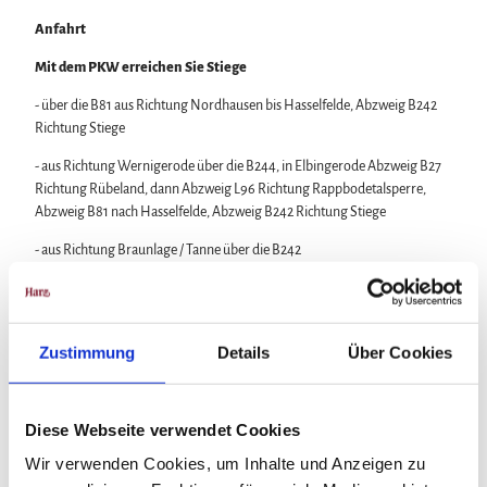
Anfahrt
Mit dem PKW erreichen Sie Stiege
- über die B81 aus Richtung Nordhausen bis Hasselfelde, Abzweig B242
Richtung Stiege
- aus Richtung Wernigerode über die B244, in Elbingerode Abzweig B27
Richtung Rübeland, dann Abzweig L96 Richtung Rappbodetalsperre,
Abzweig B81 nach Hasselfelde, Abzweig B242 Richtung Stiege
- aus Richtung Braunlage / Tanne über die B242
Öffentliche Verkehrsmittel
Den Harzort
Stiege
erreichen Sie mit dem Bus der
Harzer
Zustimmung
Details
Über Cookies
Verkehrsbetriebe
:
aus Richtung Wernigerode und Allrode mit der Linie 260
Diese Webseite verwendet Cookies
aus Richtung Blankenburg mit der Linie 263
Wir verwenden Cookies, um Inhalte und Anzeigen zu
oder