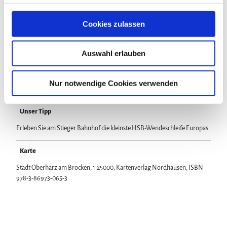
Tel.: 039459-71369
g
s
Cookies zulassen
www.oberharzinfo.de
a
hasselfelde@oberharzinfo.de
u
Auswahl erlauben
s
w
Lizenz (Stammdaten)
a
Nur notwendige Cookies verwenden
h
l
Unser Tipp
Erleben Sie am Stieger Bahnhof die kleinste HSB-Wendeschleife Europas.
Karte
Stadt Oberharz am Brocken, 1:25000, Kartenverlag Nordhausen, ISBN
978-3-86973-065-3