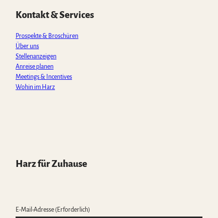
A
o
g
b
k
p
o
r
e
Kontakt & Services
p
k
a
m
Prospekte & Broschüren
Über uns
Stellenanzeigen
Anreise planen
Meetings & Incentives
Wohin im Harz
Harz für Zuhause
E-Mail-Adresse
(Erforderlich)