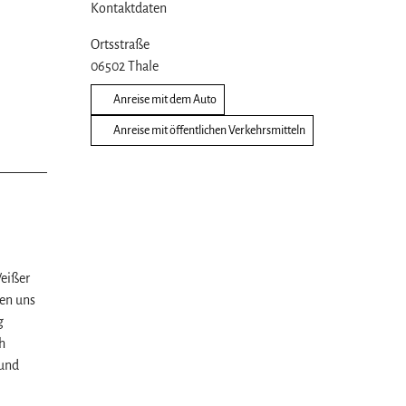
Kontaktdaten
Ortsstraße
06502
Thale
Anreise mit dem Auto
Anreise mit öffentlichen Verkehrsmitteln
Weißer
en uns
g
h
 und