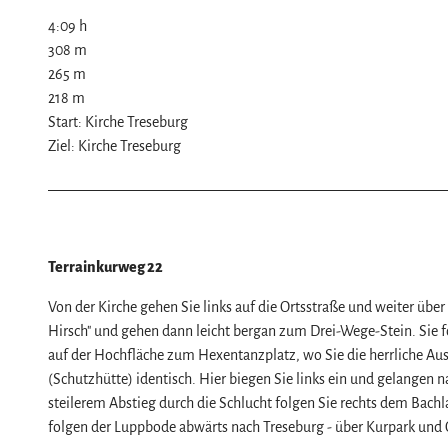
Naturlandschaft Harz
4:09 h
Berauschend schöne Wildnis
308 m
Der Brocken im Harz
Veranstaltungen
265 m
218 m
Nationalpark Harz
Veranstaltungskalender
Start: Kirche Treseburg
Geopark Harz
Harzer KulturWinter
Service
Ziel: Kirche Treseburg
Naturparke im Harz
Harzer Klostersommer
Wir für unsere Gäste
Biosphärenreservat Karstlandschaft Südhar
Silvester
Kontakt
Das grüne Band
Walpurgis
Prospekte
Regionalstudie Harz
Osterfeuer
Online-Shop
Terrainkurweg 22
Initiative "Der Wald ruft"
Weihnachts- & Adventsmärkte
Newsletter-Anmeldung
Von der Kirche gehen Sie links auf die Ortsstraße und weiter üb
0% Müll - 100% Harz #NimmsWiederMit
Stadt- & Sonderführungen im Harz
Apps & Multimedia-Guides
Hirsch" und gehen dann leicht bergan zum Drei-Wege-Stein. Sie
auf der Hochfläche zum Hexentanzplatz, wo Sie die herrliche Aus
Theater & Bühnen im Harz
Harzer Tourismusverband
(Schutzhütte) identisch. Hier biegen Sie links ein und gelange
Jobs im Harztourismus
steilerem Abstieg durch die Schlucht folgen Sie rechts dem Bachl
folgen der Luppbode abwärts nach Treseburg - über Kurpark und 