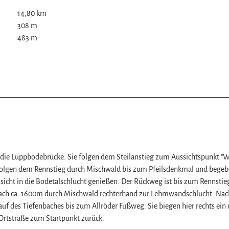
14,80 km
308 m
483 m
z
er die Luppbodebrücke. Sie folgen dem Steilanstieg zum Aussichtspunkt "
 folgen dem Rennstieg durch Mischwald bis zum Pfeilsdenkmal und begeb
sicht in die Bodetalschlucht genießen. Der Rückweg ist bis zum Rennstie
n nach ca. 1600m durch Mischwald rechterhand zur Lehmwandschlucht. Nac
auf des Tiefenbaches bis zum Allröder Fußweg. Sie biegen hier rechts ein
Ortstraße zum Startpunkt zurück.