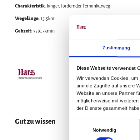
Charakteristik
: langer, fordernder Terrainkurweg
Wegelänge:
15,5km
Gehzeit:
3std 55min
Zustimmung
Diese Webseite verwendet 
Wir verwenden Cookies, um I
und die Zugriffe auf unsere 
Website an unsere Partner fü
möglicherweise mit weiteren
der Dienste gesammelt habe
Gut zu wissen
E
Notwendig
i
n