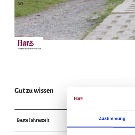
Harz.
© Harz: Magische Gebirgswelt
© S. Weber, Nationalpark Harz
Gut zu wissen
Zustimmung
Beste Jahreszeit