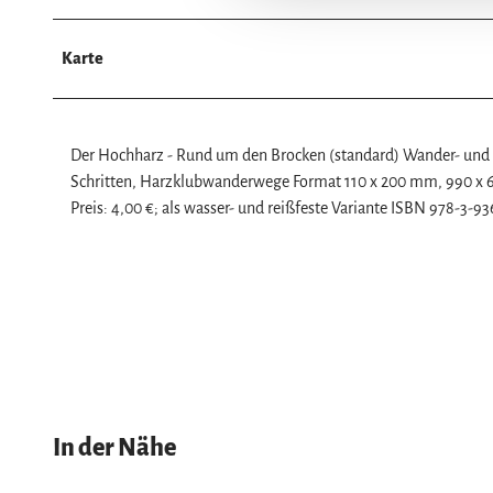
g
s
a
Karte
u
s
w
Der Hochharz - Rund um den Brocken (standard) Wander- und F
a
Schritten, Harzklubwanderwege Format 110 x 200 mm, 990 x 
h
Preis: 4,00 €; als wasser- und reißfeste Variante ISBN 978-3-93
l
In der Nähe