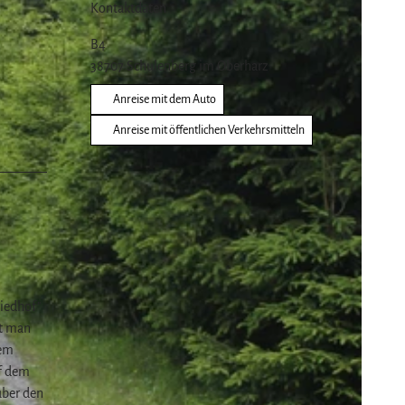
Kontaktdaten
B4
38707
Schulenberg im Oberharz
Anreise mit dem Auto
Anreise mit öffentlichen Verkehrsmitteln
riedhof"
gt man
tem
uf dem
über den