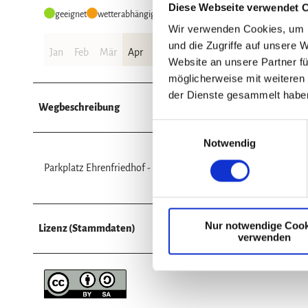
Diese Webseite verwendet 
geeignet
wetterabhängig
Wir verwenden Cookies, um I
und die Zugriffe auf unsere 
Jan
Feb
Mär
Apr
Mai
Jun
Jul
Aug
Sep
Okt
Website an unsere Partner fü
möglicherweise mit weiteren
der Dienste gesammelt habe
Wegbeschreibung
E
Notwendig
i
n
Parkplatz Ehrenfriedhof - Dreieckiger Pfahl - Kolonnenweg - 
w
i
l
Nur notwendige Cook
l
Lizenz (Stammdaten)
verwenden
i
g
u
n