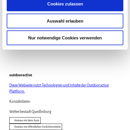
s
Cookies zulassen
Veranstaltung
a
u
Auswahl erlauben
s
Sehenswertes
w
a
Nur notwendige Cookies verwenden
Touren
h
l
outdooractive
Diese Webseite nutzt Technologien und Inhalte der Outdooractive
Plattform.
Kontaktdaten
Welterbestadt Quedlinburg
Anreise mit dem Auto
Anreise mit öffentlichen Verkehrsmitteln