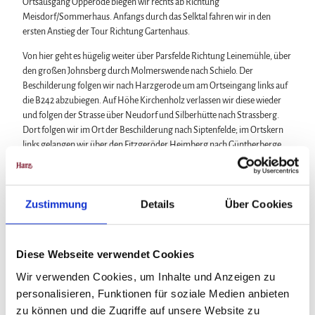
Ortsausgang Opperode biegen wir rechts ab Richtung
Meisdorf/Sommerhaus. Anfangs durch das Selktal fahren wir in den
ersten Anstieg der Tour Richtung Gartenhaus.
Von hier geht es hügelig weiter über Parsfelde Richtung Leinemühle, über
den großen Johnsberg durch Molmerswende nach Schielo. Der
Beschilderung folgen wir nach Harzgerode um am Ortseingang links auf
die B242 abzubiegen. Auf Höhe Kirchenholz verlassen wir diese wieder
und folgen der Strasse über Neudorf und Silberhütte nach Strassberg.
Dort folgen wir im Ort der Beschilderung nach Siptenfelde; im Ortskern
links gelangen wir über den Fitzgeröder Heimberg nach Güntherberge.
In Günthersberge halten wir uns rechts, der Strasse Richtung
Friedrichsbrunn folgend. Wir biegen allerdings vorher in Bärenrode links
ab und gelangen über Allrode nach Treseburg. Von hier beginnt ein 3km
Zustimmung
Details
Über Cookies
langer rhythmisch zu fahrender Anstieg zur Roßtrappe. Die danach
folgende Abfahrt führt uns nach Thale.
Diese Webseite verwendet Cookies
Von Thale aus folgen wir der Beschilderung Richtung Friedrichsbrunn.
Schon in Thale an der Kreuzung Obersteigerweg/Eisenbahnstraße
Wir verwenden Cookies, um Inhalte und Anzeigen zu
beginnt der 4,4km lange Anstieg über den Hexentanzplatz. Dort ist die
personalisieren, Funktionen für soziale Medien anbieten
Steigung aber noch nicht zu Ende. Weiter geht es mit max. 6% nach
zu können und die Zugriffe auf unsere Website zu
Friedrichsbrunn.