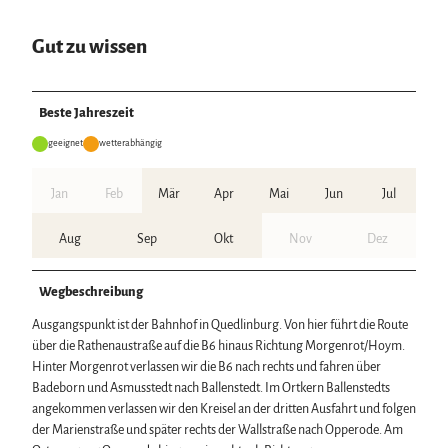
Gut zu wissen
Beste Jahreszeit
geeignet
wetterabhängig
Jan
Feb
Mär
Apr
Mai
Jun
Jul
Aug
Sep
Okt
Nov
Dez
Wegbeschreibung
Ausgangspunkt ist der Bahnhof in Quedlinburg. Von hier führt die Route
über die Rathenaustraße auf die B6 hinaus Richtung Morgenrot/Hoym.
Hinter Morgenrot verlassen wir die B6 nach rechts und fahren über
Badeborn und Asmusstedt nach Ballenstedt. Im Ortkern Ballenstedts
angekommen verlassen wir den Kreisel an der dritten Ausfahrt und folgen
der Marienstraße und später rechts der Wallstraße nach Opperode. Am