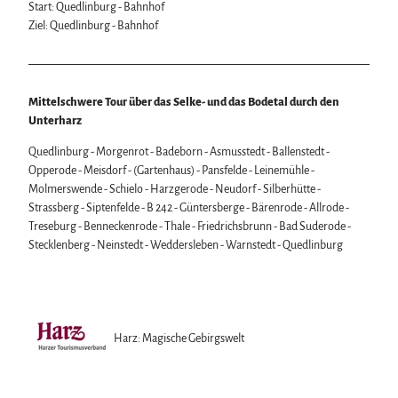
Start: Quedlinburg - Bahnhof
Wintersport
Ziel: Quedlinburg - Bahnhof
Bäder, Thermen & Saunen
Regionalmarke Typisch Harz
Urlaub mit Hund im Harz
Filmkulisse Harz
Mittelschwere Tour über das Selke- und das Bodetal durch den
Unterharz
Naturlandschaft Harz
Quedlinburg - Morgenrot - Badeborn - Asmusstedt - Ballenstedt -
Berauschend schöne Wildnis
Opperode - Meisdorf - (Gartenhaus) - Pansfelde - Leinemühle -
Der Brocken im Harz
Molmerswende - Schielo - Harzgerode - Neudorf - Silberhütte -
Veranstaltungen
Nationalpark Harz
Strassberg - Siptenfelde - B 242 - Güntersberge - Bärenrode - Allrode -
Veranstaltungskalender
Geopark Harz
Treseburg - Benneckenrode - Thale - Friedrichsbrunn - Bad Suderode -
Harzer KulturWinter
Naturparke im Harz
Service
Stecklenberg - Neinstedt - Weddersleben - Warnstedt - Quedlinburg
Harzer Klostersommer
Biosphärenreservat Karstlandschaft Südharz
Wir für unsere Gäste
Silvester
Das grüne Band
Kontakt
Walpurgis
Regionalstudie Harz
Prospekte
Osterfeuer
Initiative "Der Wald ruft"
Online-Shop
Weihnachts- & Adventsmärkte
0% Müll - 100% Harz #NimmsWiederMit
Newsletter-Anmeldung
Harz: Magische Gebirgswelt
Stadt- & Sonderführungen im Harz
Apps & Multimedia-Guides
Theater & Bühnen im Harz
Harzer Tourismusverband
Jobs im Harztourismus