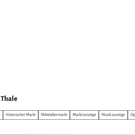
 Thale
e
Historischer Markt
Mittelaltermarkt
Markt sonstige
Musik sonstige
Op