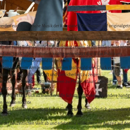
t
 werden euch historische Musik der Kumpanei "Ohrenpeyn" auf originalget
us Furore".
© david riess |
CC-BY
üßen Gaumenschmausereien und Getränken zum Verweilen ein.
, die echte Ritterkämpfe in Vollrüstung zeigen. In der Ritterschule könn
 viel Spaß haben, natürlich kräftig unterstützt durch das Publikum.
fragen zu Waffenarsenal und Lagerleben.
rehen oder beim Armbrustschießen im Trollewald sein Glück versuchen. F
nd die Möglichkeit, Kraft und Zielsicherheit zu zeigen.
cklichkeit bei den Ritterturnieren zu Pferde. Staunt über die reiterlich
Ritt durch das Feuer.
um. Dort lässt sich so mancher edle Schatz entdecken, besondere handg
en werden möchte.
aben Ritter in Vollrüstung freien Eintritt und mittelalterlich gewandete
den der neuzeitlichen Welt ab und erlebt eine willkommene Auszeit auf d