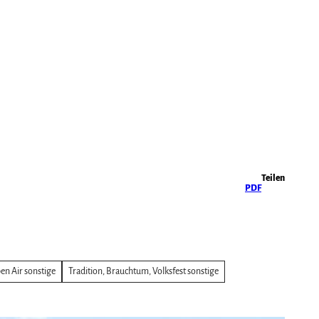
Highlights
Teilen
PDF
en Air sonstige
Tradition, Brauchtum, Volksfest sonstige