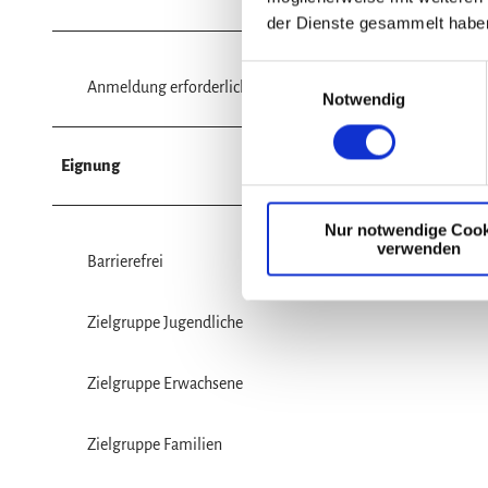
der Dienste gesammelt habe
E
Anmeldung erforderlich
Notwendig
i
n
w
Eignung
i
l
Nur notwendige Cook
l
verwenden
i
Barrierefrei
g
u
Zielgruppe Jugendliche
n
g
Zielgruppe Erwachsene
s
a
u
Zielgruppe Familien
s