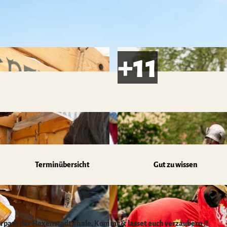
z
Terminübersicht
Gut zu wissen
urpark der Hexenstadt Thale. Kommt & lasset euch verzaubern !!