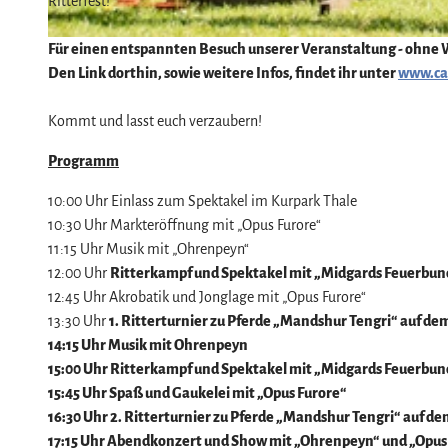
Ritterfest!
Für einen entspannten Besuch unserer Veranstaltung - ohne Wa
© James Rea |
CC-BY
Den Link dorthin, sowie weitere Infos, findet ihr unter
www.car
Kommt und lasst euch verzaubern!
Programm
10:00 Uhr Einlass zum Spektakel im Kurpark Thale
10:30 Uhr Markteröffnung mit „Opus Furore“
11:15 Uhr Musik mit „Ohrenpeyn“
12:00 Uhr
Ritterkampf und Spektakel mit „Midgards Feuerbun
12:45 Uhr Akrobatik und Jonglage mit „Opus Furore“
13:30 Uhr
1.
Ritterturnier zu Pferde
„Mandshur Tengri“
auf dem
14:15 Uhr Musik mit Ohrenpeyn
15:00 Uhr
Ritterkampf
und Spektakel mit „Midgards Feuerbun
15:45 Uhr Spaß und Gaukelei mit „Opus Furore“
16:30 Uhr
2. Ritterturnier zu Pferde „Mandshur Tengri“ auf de
17:15 Uhr
Abendkonzert und Show mit „Ohrenpeyn“ und „Opus