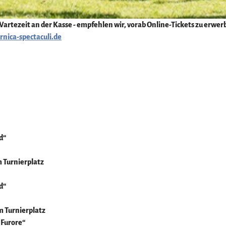
rtezeit an der Kasse - empfehlen wir, vorab Online-Tickets zu erwer
nica-spectaculi.de
d“
 Turnierplatz
d“
m Turnierplatz
 Furore“