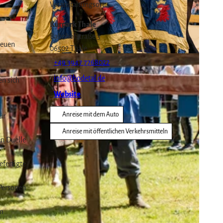
Veranstaltungsort
Kurpark Thale
Bahnhofstraße 3
reuen
06502
Thale
+49 3947 7768022
info@bodetal.de
en sich
Website
Anreise mit dem Auto
ür
Anreise mit öffentlichen Verkehrsmitteln
en Duelle
efertigte
 Personen
em