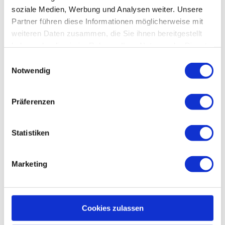
06502 Thale.
soziale Medien, Werbung und Analysen weiter. Unsere
Partner führen diese Informationen möglicherweise mit
Preisinformationen
weiteren Daten zusammen, die Sie ihnen bereitgestellt
haben oder die sie im Rahmen Ihrer Nutzung der Dienste
Kartenvorverkauf
gesammelt haben.
E
Notwendig
i
Karten an der Abendkasse
n
w
Präferenzen
kostenpflichtig
i
l
Ansprechpartner:in
l
Statistiken
Bodetal - Touristinformation THALE
i
g
Marketing
u
n
g
In der Nähe
Auf der Karte anschauen
s
Cookies zulassen
a