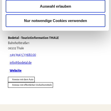
u
Auswahl erlauben
Veranstaltung
s
w
a
Nur notwendige Cookies verwenden
h
Veranstaltungsort
l
Bodetal - Touristinformation THALE
Bahnhofstraße 1
06502
Thale
+49 3947 / 77680 00
info@bodetal.de
Website
Anreise mit dem Auto
Anreise mit öffentlichen Verkehrsmitteln