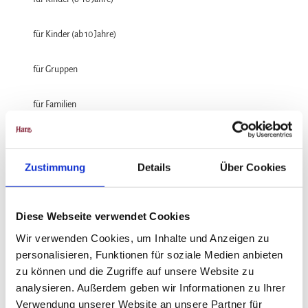
für Kinder (ab 10 Jahre)
für Gruppen
für Familien
für Individualgäste
Zustimmung
Details
Über Cookies
Sprachkenntnisse
Deutsch
Diese Webseite verwendet Cookies
Zahlungsmöglichkeiten
Wir verwenden Cookies, um Inhalte und Anzeigen zu
Barzahlung vor Ort, SEPA / Lastschrift, Überweisung, Visa, Debitkarte
personalisieren, Funktionen für soziale Medien anbieten
zu können und die Zugriffe auf unsere Website zu
Anreise & Parken
analysieren. Außerdem geben wir Informationen zu Ihrer
Die Bodetal-Touristinformation befindet sich in der Bahnhofstraße 1 in
Verwendung unserer Website an unsere Partner für