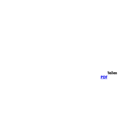
Highlights
Teilen
PDF