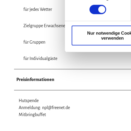
n
für jedes Wetter
w
i
Zielgruppe Erwachsene
l
Nur notwendige Cook
l
verwenden
i
für Gruppen
g
u
für Individualgäste
n
g
s
Preisinformationen
a
u
s
Hutspende
w
Anmeldung: npl@freenet.de
a
Mitbringbuffet
h
l