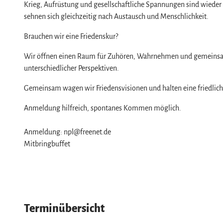
Service
Krieg, Aufrüstung und gesellschaftliche Spannungen sind wieder s
sehnen sich gleichzeitig nach Austausch und Menschlichkeit.
Wir für unsere Gäste
Kontakt
Brauchen wir eine Friedenskur?
Prospekte
Wir öffnen einen Raum für Zuhören, Wahrnehmen und gemeinsa
Online-Shop
unterschiedlicher Perspektiven.
Newsletter-Anmeldung
Gemeinsam wagen wir Friedensvisionen und halten eine friedlich
Apps & Multimedia-Guides
Anmeldung hilfreich, spontanes Kommen möglich.
Harzer Tourismusverband
Jobs im Harztourismus
Anmeldung: npl@freenet.de
Mitbringbuffet
Terminübersicht