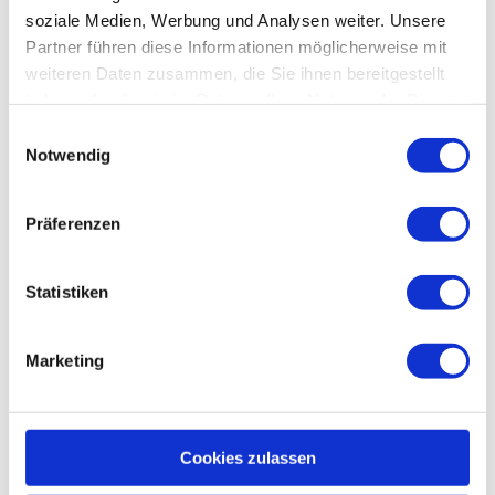
06502 Thale.
soziale Medien, Werbung und Analysen weiter. Unsere
Partner führen diese Informationen möglicherweise mit
Preisinformationen
weiteren Daten zusammen, die Sie ihnen bereitgestellt
haben oder die sie im Rahmen Ihrer Nutzung der Dienste
Kartenvorverkauf
gesammelt haben.
E
Notwendig
i
Karten an der Abendkasse
n
w
Präferenzen
kostenpflichtig
i
l
Ansprechpartner:in
l
Statistiken
Bodetal - Touristinformation THALE
i
g
Marketing
u
n
g
In der Nähe
Auf der Karte anschauen
s
Cookies zulassen
a