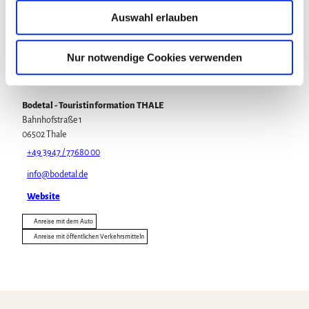
u
Auswahl erlauben
Veranstaltung
s
w
a
Nur notwendige Cookies verwenden
h
Veranstaltungsort
l
Bodetal - Touristinformation THALE
Bahnhofstraße 1
06502
Thale
+49 3947 / 77680 00
info@bodetal.de
Website
Anreise mit dem Auto
Anreise mit öffentlichen Verkehrsmitteln