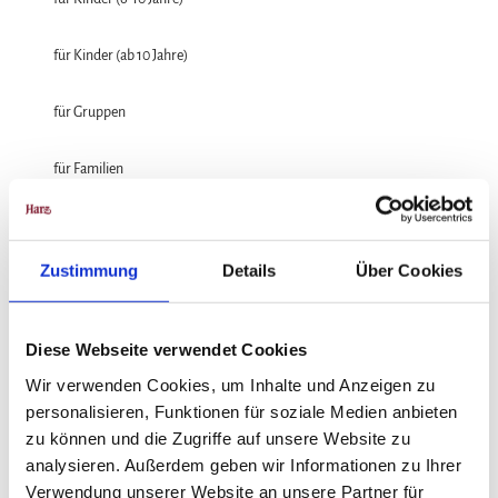
für Kinder (ab 10 Jahre)
für Gruppen
für Familien
für Individualgäste
Zustimmung
Details
Über Cookies
Sprachkenntnisse
Deutsch
Diese Webseite verwendet Cookies
Zahlungsmöglichkeiten
Wir verwenden Cookies, um Inhalte und Anzeigen zu
Barzahlung vor Ort, Rechnung, SEPA / Lastschrift, Überweisung, Visa
personalisieren, Funktionen für soziale Medien anbieten
zu können und die Zugriffe auf unsere Website zu
Anreise & Parken
analysieren. Außerdem geben wir Informationen zu Ihrer
Die Bodetal-Touristinformation befindet sich in der Bahnhofstraße 1 in
Verwendung unserer Website an unsere Partner für