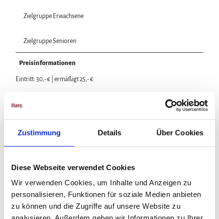
Zielgruppe Erwachsene
Zielgruppe Senioren
Preisinformationen
Eintritt: 30,- € | ermäßigt 25,- €
Zustimmung
Details
Über Cookies
In der Nähe
Auf der Karte anschauen
Diese Webseite verwendet Cookies
Veranstaltung
Wir verwenden Cookies, um Inhalte und Anzeigen zu
personalisieren, Funktionen für soziale Medien anbieten
zu können und die Zugriffe auf unsere Website zu
analysieren. Außerdem geben wir Informationen zu Ihrer
Veranstaltungsort