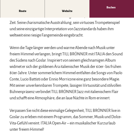
Biosphärenreservat Karstlandschaft Südharz
Harzer Klostersommer
Wintersport
Das grüne Band
Silvester
Buchen
Bäder, Thermen & Saunen
Till Brönner & Band | ITALIA Live Tour 2026 | Open Air Konzert
Route
Website
Regionalstudie Harz
Walpurgis
Regionalmarke Typisch Harz
TILL BRÖNNER zählt zu den herausragendsten Jazzmusikern unserer
Initiative "Der Wald ruft"
Osterfeuer
Urlaub mit Hund im Harz
Zeit. Seine charismatische Ausstrahlung, sein virtuoses Trompetenspiel
0% Müll - 100% Harz #NimmsWiederMit
Weihnachts- & Adventsmärkte
Filmkulisse Harz
und seine einzigartige Interpretation von Jazzstandards haben ihm
Stadt- & Sonderführungen im Harz
weltweit eine riesige Fangemeinde eingebracht.
Theater & Bühnen im Harz
Wenn die Tage länger werden und warme Abende nach Musik unter
freiem Himmel verlangen, bringt TILL BRÖNNER mit ITALIA den Sound
Service
des Südens nach Goslar. Inspiriert von seinem gleichnamigen Album
Wir für unsere Gäste
widmet er sich der goldenen Ära italienischer Musik der 60er- bis frühen
Kontakt
80er-Jahre. Unter sommerlichem Himmel entfalten die Songs von Paolo
Prospekte
Conte, Lucio Battisti oder Ennio Morricone eine ganz besondere Magie.
Online-Shop
Mit seiner unverkennbaren Trompete, lässigen Virtuosität und stilvollen
Newsletter-Anmeldung
Bühnenpräsenz verbindet TILL BRÖNNER Jazz mit italienischem Flair
Apps & Multimedia-Guides
und schafft eine Atmosphäre, die an laue Nächte in Rom erinnert.
Harzer Tourismusverband
Jobs im Harztourismus
Verpassen Sie nicht diese einmalige Gelegenheit, TILL BRÖNNER live in
Goslar zu erleben mit einem Programm, das Sommer, Musik und Dolce-
Vita-Gefühl vereint. ITALIA Open-Air – ein musikalischer Kurzurlaub
unter freiem Himmel!