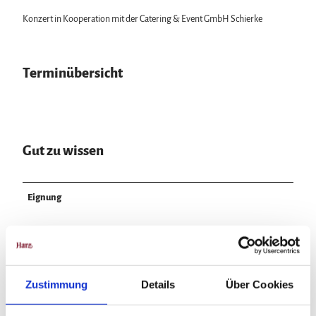
Konzert in Kooperation mit der Catering & Event GmbH Schierke
Terminübersicht
Gut zu wissen
Eignung
Zielgruppe Erwachsene
Preisinformationen
Zustimmung
Details
Über Cookies
Eintritt:
Stehplatz 47,40 €
Sitzplatz 62,40 € | 77,40 € | 90,40 €