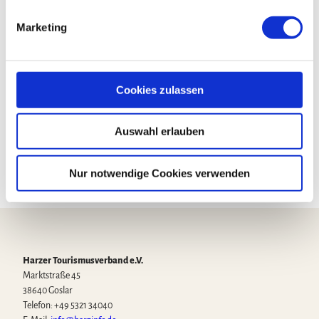
Veranstalter
g
Marketing
u
Gesellschaft der Freunde und Förderer des Internationalen
Musikfestes Goslar-Harz e. V.
n
Schützenallee 6-9
g
38644
Goslar
s
Cookies zulassen
+49 5321 702204
a
u
info@musikfest-goslar.de
Auswahl erlauben
s
Website
w
a
Nur notwendige Cookies verwenden
h
l
Harzer Tourismusverband e.V.
Marktstraße 45
38640 Goslar
Telefon: +49 5321 34040