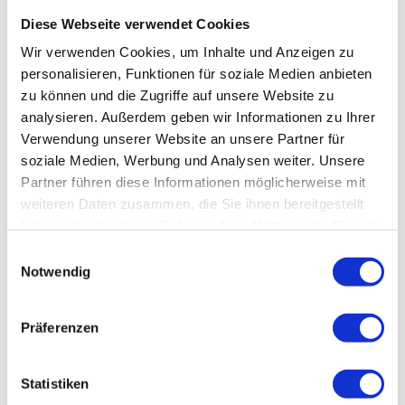
Diese Webseite verwendet Cookies
Wir verwenden Cookies, um Inhalte und Anzeigen zu
personalisieren, Funktionen für soziale Medien anbieten
zu können und die Zugriffe auf unsere Website zu
In der Nähe
Auf der Karte anschauen
analysieren. Außerdem geben wir Informationen zu Ihrer
Verwendung unserer Website an unsere Partner für
soziale Medien, Werbung und Analysen weiter. Unsere
Veranstaltung
Partner führen diese Informationen möglicherweise mit
weiteren Daten zusammen, die Sie ihnen bereitgestellt
haben oder die sie im Rahmen Ihrer Nutzung der Dienste
gesammelt haben.
E
Veranstaltungsort
Notwendig
i
Kaiserpfalzwiese
n
38640
Goslar
w
Präferenzen
Website
i
l
Anreise mit dem Auto
l
Statistiken
Anreise mit öffentlichen Verkehrsmitteln
i