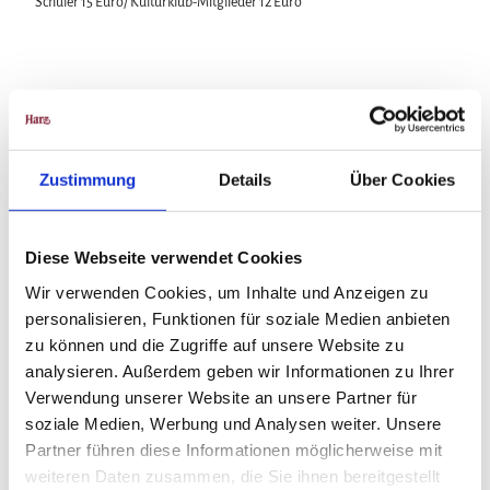
Schüler 15 Euro/ Kulturklub-Mitglieder 12 Euro
In der Nähe
Auf der Karte anschauen
Zustimmung
Details
Über Cookies
Veranstaltung
Diese Webseite verwendet Cookies
Wir verwenden Cookies, um Inhalte und Anzeigen zu
Veranstaltungsort
personalisieren, Funktionen für soziale Medien anbieten
zu können und die Zugriffe auf unsere Website zu
Bündheimer Schloß
analysieren. Außerdem geben wir Informationen zu Ihrer
Gestütstraße 10
Verwendung unserer Website an unsere Partner für
38667
Bad Harzburg
soziale Medien, Werbung und Analysen weiter. Unsere
05322 987584
Partner führen diese Informationen möglicherweise mit
Anreise mit dem Auto
weiteren Daten zusammen, die Sie ihnen bereitgestellt
Anreise mit öffentlichen Verkehrsmitteln