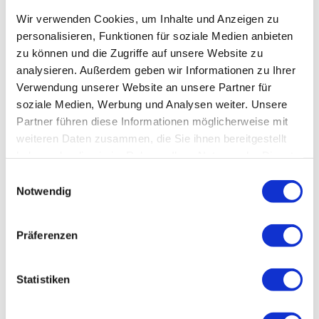
Wir verwenden Cookies, um Inhalte und Anzeigen zu
personalisieren, Funktionen für soziale Medien anbieten
Veranstaltung
zu können und die Zugriffe auf unsere Website zu
analysieren. Außerdem geben wir Informationen zu Ihrer
Verwendung unserer Website an unsere Partner für
soziale Medien, Werbung und Analysen weiter. Unsere
Veranstaltungsort
Partner führen diese Informationen möglicherweise mit
Schraube Museum. Wohnkultur um 1900
weiteren Daten zusammen, die Sie ihnen bereitgestellt
Voigtei 48
haben oder die sie im Rahmen Ihrer Nutzung der Dienste
38820
Halberstadt
gesammelt haben.
E
03941 551474
Notwendig
i
staedtischesmuseum@halberstadt.de
n
w
Website
Präferenzen
i
Anreise mit dem Auto
l
Anreise mit öffentlichen Verkehrsmitteln
l
Statistiken
i
Veranstalter
g