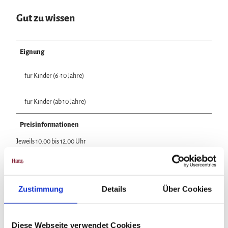
Gut zu wissen
Eignung
für Kinder (6-10 Jahre)
für Kinder (ab 10 Jahre)
Preisinformationen
Jeweils 10.00 bis 12.00 Uhr
Empfohlenes Alter: für Kinder ab 6 Jahren
Preis: 8,00€
Zustimmung
Details
Über Cookies
In der Nähe
Diese Webseite verwendet Cookies
Auf der Karte anschauen