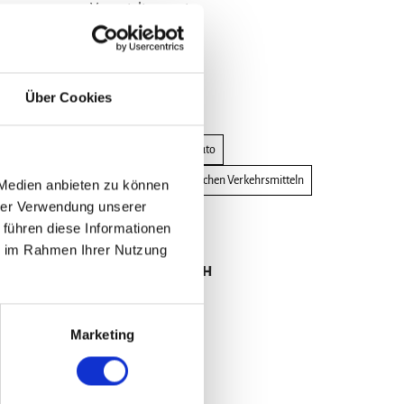
Veranstaltungsort
Burg Warberg
Oper
An der Burg 3
m mit
38378
Warberg
Über Cookies
Website
Anreise mit dem Auto
Anreise mit öffentlichen Verkehrsmitteln
 Medien anbieten zu können
hrer Verwendung unserer
 führen diese Informationen
Veranstalter
ie im Rahmen Ihrer Nutzung
Harztheater gGmbH
Spiegelstraße 20 a
38820
Halberstadt
Marketing
+49 3941 69650
Website