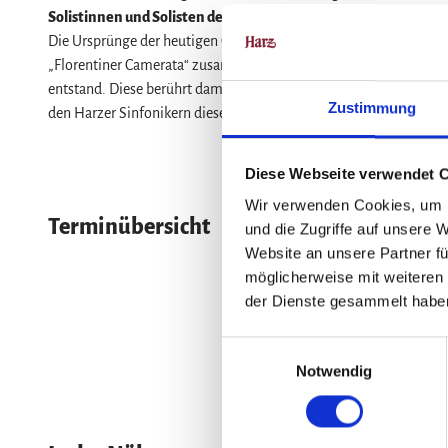
Service
Solistinnen und Solisten des Musiktheaters Harz
Harzer Sinfo
Wir für unsere Gäste
Die Ursprünge der heutigen Oper finden sich am Ende des 16. Jahr
„Florentiner Camerata“ zusammenfanden, um das antike Drama wied
Kontakt
entstand. Diese berührt damals wie heute jedes Herz. Seien Sie
Prospekte
Zustimmung
den Harzer Sinfonikern diese Meisterwerke mit prallem Leben fül
Online-Shop
Newsletter-Anmeldung
Diese Webseite verwendet 
Apps & Multimedia-Guides
Wir verwenden Cookies, um I
Terminübersicht
und die Zugriffe auf unsere 
Harzer Tourismusverband
Website an unsere Partner fü
Jobs im Harztourismus
möglicherweise mit weiteren
der Dienste gesammelt habe
E
Notwendig
i
n
w
i