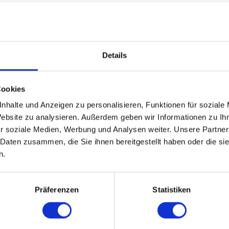
niker
hunderts in Florenz. Als sich Dichter, Musiker und Herrschaften in der
erzubeleben. Es war die Zeit der Renaissance, in der die italienische 
 dabei, wenn unsere Solistinnen und Solisten des Musiktheaters gemeinsa
Details
len. Erleben Sie italienischen Zauber in Harzer Sommernächten.
Cookies
nhalte und Anzeigen zu personalisieren, Funktionen für soziale
Website zu analysieren. Außerdem geben wir Informationen zu I
r soziale Medien, Werbung und Analysen weiter. Unsere Partner
 Daten zusammen, die Sie ihnen bereitgestellt haben oder die s
n.
Präferenzen
Statistiken