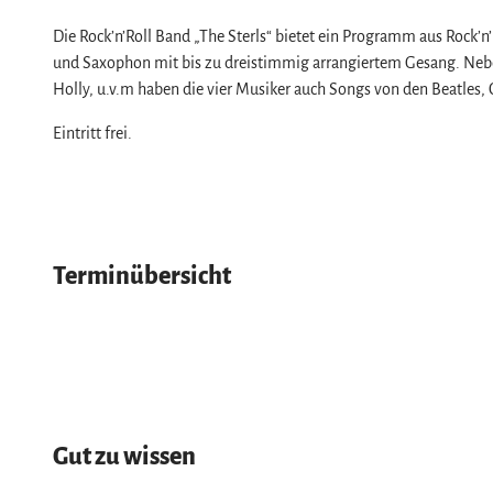
Service
Die Rock’n’Roll Band „The Sterls“ bietet ein Programm aus Rock’n
Wir für unsere Gäste
und Saxophon mit bis zu dreistimmig arrangiertem Gesang. Neben 
Kontakt
Holly, u.v.m haben die vier Musiker auch Songs von den Beatles,
Prospekte
Eintritt frei.
Online-Shop
Newsletter-Anmeldung
Apps & Multimedia-Guides
Harzer Tourismusverband
Terminübersicht
Jobs im Harztourismus
Gut zu wissen