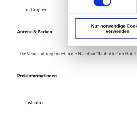
w
für Gruppen
i
l
Nur notwendige Cook
l
verwenden
Anreise & Parken
i
g
u
Die Veranstaltung findet in der Nachtbar "Raubritter" im Hotel
n
g
s
Preisinformationen
a
u
s
w
kostenfrei
a
h
l