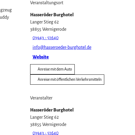
Veranstaltungsort
lagzeug
Hasseröder Burghotel
Buddy
Langer Stieg 62
38855
Wernigerode
03943 - 51640
info@hasseroeder-burghotel.de
Website
Anreise mit dem Auto
Anreise mit öffentlichen Verkehrsmitteln
Veranstalter
Hasseröder Burghotel
Langer Stieg 62
38855
Wernigerode
03943 - 51640