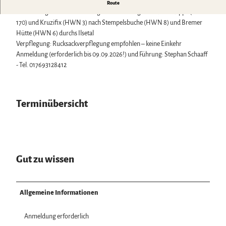
Biosphärenreservat Karstlandschaft Südharz
Harzer Klostersommer
Streckenlänge: ca. 25 km – schwere Wanderung
Route
Wintersport
Das grüne Band
Silvester
Wanderung: von Bad Harzburg nach Ilsenburg über Rabenklippe (HWN
Bäder, Thermen & Saunen
Regionalstudie Harz
Walpurgis
170) und Kruzifix (HWN 3) nach Stempelsbuche (HWN 8) und Bremer
Regionalmarke Typisch Harz
Initiative "Der Wald ruft"
Osterfeuer
Hütte (HWN 6) durchs Ilsetal
Urlaub mit Hund im Harz
0% Müll - 100% Harz #NimmsWiederMit
Weihnachts- & Adventsmärkte
Verpflegung: Rucksackverpflegung empfohlen – keine Einkehr
Filmkulisse Harz
Stadt- & Sonderführungen im Harz
Anmeldung (erforderlich bis 09.09.2026!) und Führung: Stephan Schaaff
Theater & Bühnen im Harz
- Tel. 017693128412
Service
Terminübersicht
Wir für unsere Gäste
Kontakt
Prospekte
Online-Shop
Newsletter-Anmeldung
Gut zu wissen
Apps & Multimedia-Guides
Harzer Tourismusverband
Jobs im Harztourismus
Allgemeine Informationen
Anmeldung erforderlich