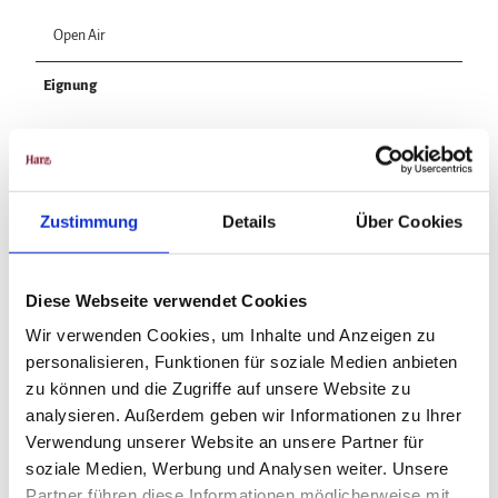
Open Air
Eignung
für Individualgäste
Zustimmung
Details
Über Cookies
In der Nähe
Auf der Karte anschauen
Diese Webseite verwendet Cookies
Wir verwenden Cookies, um Inhalte und Anzeigen zu
Veranstaltung
personalisieren, Funktionen für soziale Medien anbieten
zu können und die Zugriffe auf unsere Website zu
analysieren. Außerdem geben wir Informationen zu Ihrer
Verwendung unserer Website an unsere Partner für
Veranstaltungsort
soziale Medien, Werbung und Analysen weiter. Unsere
Blues Pub Parkplatz (Tedi)
Partner führen diese Informationen möglicherweise mit