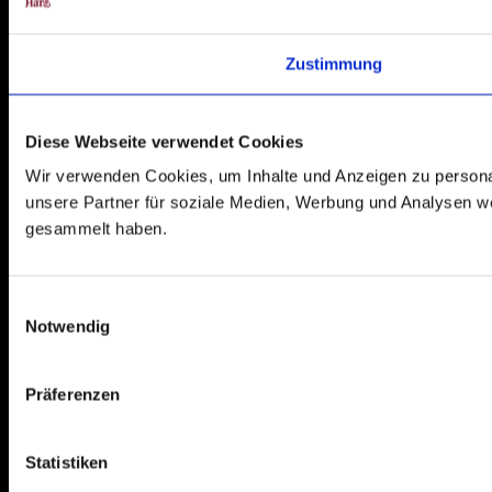
Zustimmung
Diese Webseite verwendet Cookies
Wir verwenden Cookies, um Inhalte und Anzeigen zu personal
unsere Partner für soziale Medien, Werbung und Analysen we
gesammelt haben.
E
Notwendig
i
n
w
Präferenzen
i
l
l
Statistiken
i