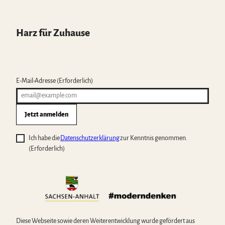
e
n
Harz für Zuhause
E-Mail-Adresse
(Erforderlich)
Jetzt anmelden
Ich habe die
Datenschutzerklärung
zur Kenntnis genommen.
(Erforderlich)
Diese Webseite sowie deren Weiterentwicklung wurde gefördert aus