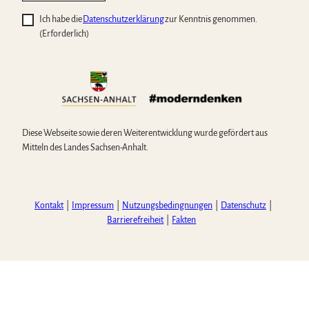
f
Ich habe die
Datenschutzerklärung
zur Kenntnis genommen.
f
(Erforderlich)
n
e
n
Diese Webseite sowie deren Weiterentwicklung wurde gefördert aus
Mitteln des Landes Sachsen-Anhalt.
Kontakt
Impressum
Nutzungsbedingnungen
Datenschutz
Barrierefreiheit
Fakten