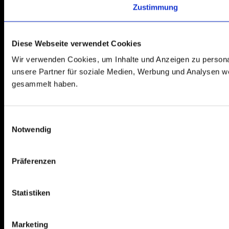
Zustimmung
Diese Webseite verwendet Cookies
Wir verwenden Cookies, um Inhalte und Anzeigen zu personal
unsere Partner für soziale Medien, Werbung und Analysen we
gesammelt haben.
E
Notwendig
i
n
w
Präferenzen
i
l
l
Statistiken
i
g
Marketing