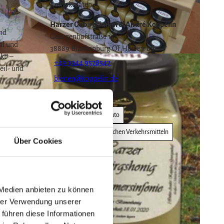
Kontaktdaten
Harzer Gebirgsimkerei André Koppelin
und
Georgenhofstraße 15
al und
38889
Blankenburg OT Hüttenrode
kt‘ –
+49 3944 9578547
eil- und
bienen@koppelin.de
Website
enbei
Anreise mit dem Auto
Anreise mit öffentlichen Verkehrsmitteln
 Der
Über Cookies
 erlebt
ührliche
 Medien anbieten zu können
hrer Verwendung unserer
 führen diese Informationen