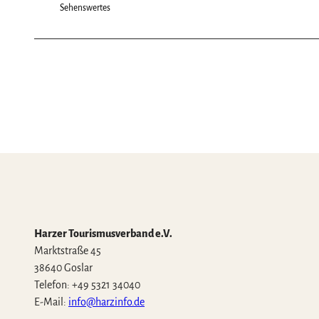
w
Sehenswertes
a
h
l
Harzer Tourismusverband e.V.
Marktstraße 45
38640 Goslar
Telefon: +49 5321 34040
E-Mail:
info@harzinfo.de