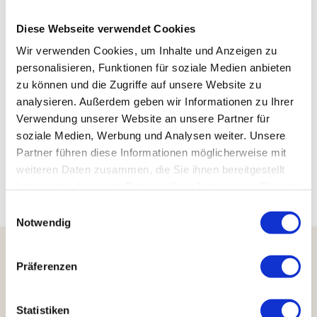
Kontaktdaten
Diese Webseite verwendet Cookies
Tourist-Information Bad Gandersheim
Wir verwenden Cookies, um Inhalte und Anzeigen zu
Stiftsfreiheit 12
37581
Bad Gandersheim
personalisieren, Funktionen für soziale Medien anbieten
zu können und die Zugriffe auf unsere Website zu
05382 73700
analysieren. Außerdem geben wir Informationen zu Ihrer
tourist@bad-gandersheim.de
Verwendung unserer Website an unsere Partner für
Website
soziale Medien, Werbung und Analysen weiter. Unsere
Partner führen diese Informationen möglicherweise mit
Anreise mit dem Auto
weiteren Daten zusammen, die Sie ihnen bereitgestellt
Anreise mit öffentlichen Verkehrsmitteln
haben oder die sie im Rahmen Ihrer Nutzung der Dienste
gesammelt haben.
E
Notwendig
i
n
w
Präferenzen
i
Harzer Tourismusverband e.V.
l
Marktstraße 45
38640 Goslar
l
Statistiken