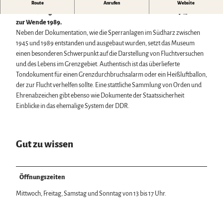
In einer Fülle von originalen Exponaten zeigt das Museum die
Route
Anrufen
Website
Wintersport
Entwicklung der innerdeutschen Grenze im Südharz von 1945 bis
Bäder, Thermen & Saunen
zur Wende 1989.
Regionalmarke Typisch Harz
Neben der Dokumentation, wie die Sperranlagen im Südharz zwischen
Urlaub mit Hund im Harz
1945 und 1989 entstanden und ausgebaut wurden, setzt das Museum
Filmkulisse Harz
einen besonderen Schwerpunkt auf die Darstellung von Fluchtversuchen
und des Lebens im Grenzgebiet. Authentisch ist das überlieferte
Tondokument für einen Grenzdurchbruchsalarm oder ein Heißluftballon,
Naturlandschaft Harz
der zur Flucht verhelfen sollte. Eine stattliche Sammlung von Orden und
Berauschend schöne Wildnis
Ehrenabzeichen gibt ebenso wie Dokumente der Staatssicherheit
Der Brocken im Harz
Einblicke in das ehemalige System der DDR.
Veranstaltungen
Nationalpark Harz
Veranstaltungskalender
Geopark Harz
Harzer KulturWinter
Naturparke im Harz
Service
Harzer Klostersommer
Gut zu wissen
Biosphärenreservat Karstlandschaft Südharz
Wir für unsere Gäste
Silvester
Das grüne Band
Kontakt
Walpurgis
Regionalstudie Harz
Prospekte
Osterfeuer
Initiative "Der Wald ruft"
Öffnungszeiten
Online-Shop
Weihnachts- & Adventsmärkte
0% Müll - 100% Harz #NimmsWiederMit
Newsletter-Anmeldung
Stadt- & Sonderführungen im Harz
Mittwoch, Freitag, Samstag und Sonntag von 13 bis 17 Uhr.
Apps & Multimedia-Guides
Theater & Bühnen im Harz
Harzer Tourismusverband
Jobs im Harztourismus