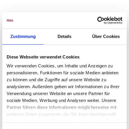
In der Nähe
Auf der Karte anschauen
Zustimmung
Details
Über Cookies
Veranstaltung
Sehenswertes
Diese Webseite verwendet Cookies
Wir verwenden Cookies, um Inhalte und Anzeigen zu
Touren
personalisieren, Funktionen für soziale Medien anbieten
zu können und die Zugriffe auf unsere Website zu
analysieren. Außerdem geben wir Informationen zu Ihrer
Verwendung unserer Website an unsere Partner für
Kontaktdaten
soziale Medien, Werbung und Analysen weiter. Unsere
Grenzlandmuseum e.V.
Partner führen diese Informationen möglicherweise mit
Am Kurpark 6 (Haus des Gastes)
weiteren Daten zusammen, die Sie ihnen bereitgestellt
37441
Bad Sachsa
haben oder die sie im Rahmen Ihrer Nutzung der Dienste
05523 999773
gesammelt haben.