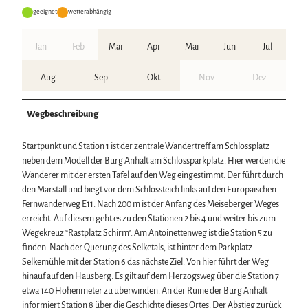
geeignet
wetterabhängig
Jan
Feb
Mär
Apr
Mai
Jun
Jul
Aug
Sep
Okt
Nov
Dez
Wegbeschreibung
Startpunkt und Station 1 ist der zentrale Wandertreff am Schlossplatz
neben dem Modell der Burg Anhalt am Schlossparkplatz. Hier werden die
Wanderer mit der ersten Tafel auf den Weg eingestimmt. Der führt durch
den Marstall und biegt vor dem Schlossteich links auf den Europäischen
Fernwanderweg E11. Nach 200 m ist der Anfang des Meiseberger Weges
erreicht. Auf diesem geht es zu den Stationen 2 bis 4 und weiter bis zum
Wegekreuz “Rastplatz Schirm“. Am Antoinettenweg ist die Station 5 zu
finden. Nach der Querung des Selketals, ist hinter dem Parkplatz
Selkemühle mit der Station 6 das nächste Ziel. Von hier führt der Weg
hinauf auf den Hausberg. Es gilt auf dem Herzogsweg über die Station 7
etwa 140 Höhenmeter zu überwinden. An der Ruine der Burg Anhalt
informiert Station 8 über die Geschichte dieses Ortes. Der Abstieg zurück