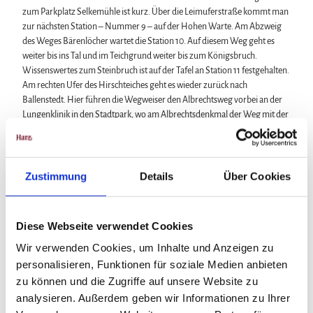
zum Parkplatz Selkemühle ist kurz. Über die Leimuferstraße kommt man
zur nächsten Station – Nummer 9 – auf der Hohen Warte. Am Abzweig
des Weges Bärenlöcher wartet die Station 10. Auf diesem Weg geht es
weiter bis ins Tal und im Teichgrund weiter bis zum Königsbruch.
Wissenswertes zum Steinbruch ist auf der Tafel an Station 11 festgehalten.
Am rechten Ufer des Hirschteiches geht es wieder zurück nach
Ballenstedt. Hier führen die Wegweiser den Albrechtsweg vorbei an der
Lungenklinik in den Stadtpark, wo am Albrechtsdenkmal der Weg mit der
finalen Station 12 endet.
Zurück zum Ausgangspunkt ist es noch ein guter Kilometer durch den
Stadtpark über die Lindenallee und Holsteiner Straße zum Schlossplatz.
Zustimmung
Details
Über Cookies
Anreise & Parken
Diese Webseite verwendet Cookies
Anfahrt
Wir verwenden Cookies, um Inhalte und Anzeigen zu
A36 und B185
personalisieren, Funktionen für soziale Medien anbieten
zu können und die Zugriffe auf unsere Website zu
Parken
analysieren. Außerdem geben wir Informationen zu Ihrer