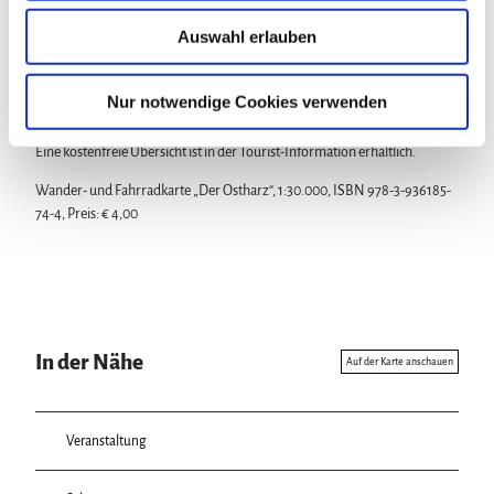
Schloss Ballenstedt, Ruine der Burg Anhalt, Selkemühle, Stempelstellen
u
Auswahl erlauben
der Harzer Wandernadel: Rastplatz Schirm und Burgruine Anhalt
s
w
a
Nur notwendige Cookies verwenden
Karte
h
l
Eine kostenfreie Übersicht ist in der Tourist-Information erhältlich.
Wander- und Fahrradkarte „Der Ostharz“, 1:30.000, ISBN 978-3-936185-
74-4, Preis: € 4,00
In der Nähe
Auf der Karte anschauen
Veranstaltung