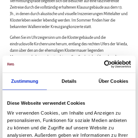
Vermittlungspfade begeben sich die Besucher auf eine faszinierende
Zeitreise durch die vollständig erhaltenen Klausurgebäude aus dem 13.
Jh., in denen durch akustische und visuelle Inszenierungen Mittelalter und
Klosterleben wieder lebendig werden. Im Sommer finden hier die
bekannten Walkenrieder Kreuzgangkonzerte statt.
Gehen Sie im Uhrzeigersinn um die Klostergebäude und die
eindrucksvolle Kirchenruine herum, entlang des rechten Ufers der Wieda,
dann über den an der ehemaligen Klostermauer liegenden
Museumsparkplatz und weiter bis zur Straßenbrücke. Über ebendiese
führt der Weg zum Itelteich. Im Mittelalter stauten die Walkenrieder
Mönche einen Großerdfall (Polje) mit Karstquelle und Bachschwinde, so
dass ein Fischgewässer entstand. Heute ist dies ein technisches Denkmal
Zustimmung
Details
Über Cookies
und als Teil eines Naturschutzgebietes ein Eldorado für Wasservögel und
zahlreiche weitere Tierarten. Mächtige alte Buchen säumen den Weg
hinauf auf die Anhöhe über dem Bahngleis, das im Jahr 1868 errichteten
300 m langen Walkenrieder Tunnel verschwindet. Unter uns befindet sich
Diese Webseite verwendet Cookies
der größte Naturhohlraum Deutschlands, die Himmelreichhöhle
Wir verwenden Cookies, um Inhalte und Anzeigen zu
(unzugänglich). Das Himmelreich mit seiner artenreichen
personalisieren, Funktionen für soziale Medien anbieten
Laubwaldvegetation offenbart schöne Fernblicke nach Westen und vom
zu können und die Zugriffe auf unsere Website zu
kleinen Hexentanzplatz (Stempelstelle!) mit seinen Akeleibeständen über
analysieren. Außerdem geben wir Informationen zu Ihrer
Ellrich nach Osten. Von hier führt der Weg über die majestätischen von