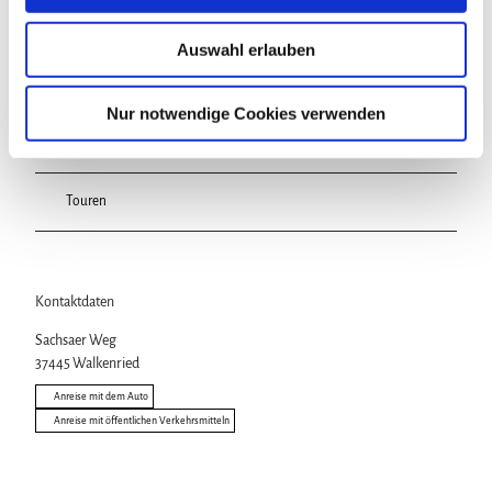
In der Nähe
a
Auf der Karte anschauen
u
Auswahl erlauben
s
w
Veranstaltung
a
Nur notwendige Cookies verwenden
h
Sehenswertes
l
Touren
Kontaktdaten
Sachsaer Weg
37445
Walkenried
Anreise mit dem Auto
Anreise mit öffentlichen Verkehrsmitteln