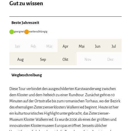
Gut zu wissen
Beste Jahreszeit
geeignet
wetterabhängig
Jan
Feb
Mär
Apr
Mai
Jun
Jul
Aug
Sep
Okt
Nov
Dez
Wegbeschreibung
Diese Tour verbindet den ausgeschilderten Karstwanderweg zwischen
dem Kloster und dem Itelteich zu einer Rundtour. Zunächst geht es 10
Minuten auf der Ortsstraße bis zum romanischen Torhaus, wo der Bezirk
des ehemaligen Zisterzienserklosters Walkenried beginnt. Heute ist hier
ein kulturtouristisches Highlight untergebracht, das Zisterzienser-
Museum Kloster Walkenried. Es wurde 2006 als eines der größten und
innovativsten Klostermuseen Europas eröffnet. Jenseits üblicher