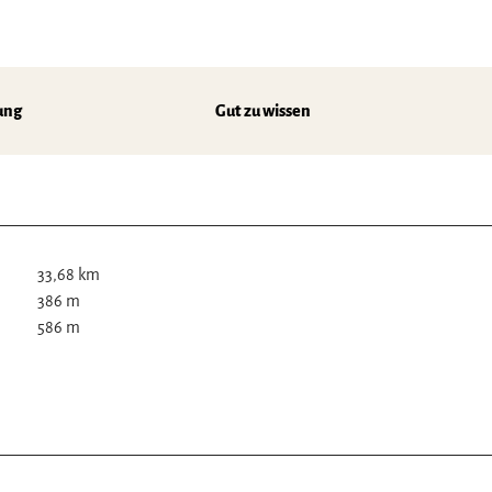
ung
Gut zu wissen
33,68 km
386 m
586 m