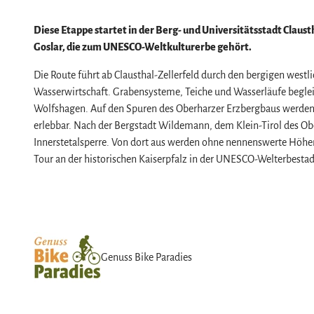
Naturlandschaft Harz
Berauschend schöne Wildnis
Diese Etappe startet in der Berg- und Universitätsstadt Claus
Goslar, die zum UNESCO-Weltkulturerbe gehört.
Der Brocken im Harz
Veranstaltungen
Nationalpark Harz
Veranstaltungskalender
Die Route führt ab Clausthal-Zellerfeld durch den bergigen we
Wasserwirtschaft. Grabensysteme, Teiche und Wasserläufe beglei
Geopark Harz
Harzer KulturWinter
Service
Wolfshagen. Auf den Spuren des Oberharzer Erzbergbaus werden n
Naturparke im Harz
Harzer Klostersommer
Wir für unsere Gäste
erlebbar. Nach der Bergstadt Wildemann, dem Klein-Tirol des Ob
Biosphärenreservat Karstlandschaft Südhar
Silvester
Kontakt
Innerstetalsperre. Von dort aus werden ohne nennenswerte Höhen
Tour an der historischen Kaiserpfalz in der UNESCO-Welterbestad
Das grüne Band
Walpurgis
Prospekte
Regionalstudie Harz
Osterfeuer
Online-Shop
Initiative "Der Wald ruft"
Weihnachts- & Adventsmärkte
Newsletter-Anmeldung
0% Müll - 100% Harz #NimmsWiederMit
Stadt- & Sonderführungen im Harz
Apps & Multimedia-Guides
Theater & Bühnen im Harz
Harzer Tourismusverband
Genuss Bike Paradies
Jobs im Harztourismus