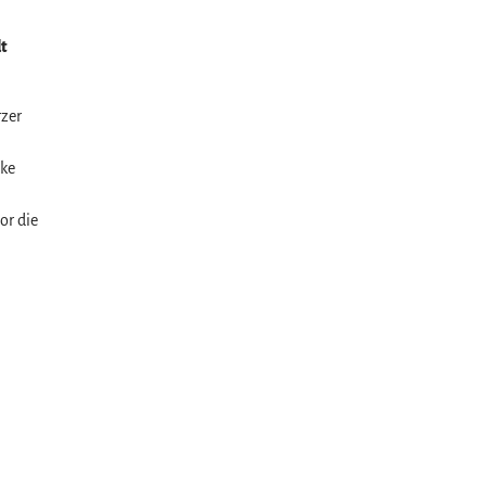
dt
rzer
cke
or die