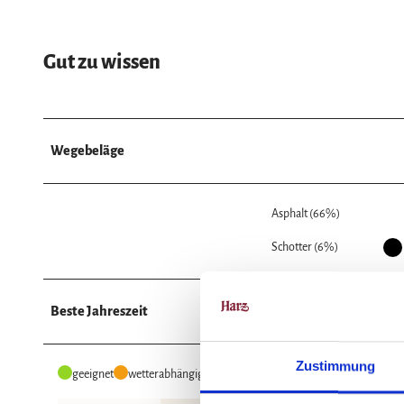
Gut zu wissen
Wegebeläge
Asphalt (66%)
Schotter (6%)
Beste Jahreszeit
Zustimmung
geeignet
wetterabhängig