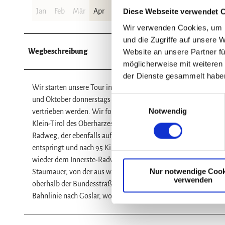
Jan
Feb
Mär
Apr
Mai
Jun
Jul
Aug
Sep
Okt
Diese Webseite verwendet 
Wir verwenden Cookies, um I
und die Zugriffe auf unsere 
Wegbeschreibung
Website an unsere Partner fü
möglicherweise mit weiteren
der Dienste gesammelt habe
Wir starten unsere Tour in der Berg- und Universitätsstadt Cl
E
und Oktober donnerstags ab 18 Uhr der Oberharzer Bergbauern
Notwendig
i
vertrieben werden. Wir folgen der Spiegelthaler Straße am 
n
Klein-Tirol des Oberharzes. Im Ort biegen wir rechts ab auf 
w
Radweg, der ebenfalls auf einer alten Bahntrasse verläuft. Genu
i
entspringt und nach 95 Kilometern bei Sarstedt in die Leine 
l
wieder dem Innerste-Radweg zu folgen, der uns direkt an der In
Nur notwendige Cook
l
Staumauer, von der aus wir den schönsten Blick aufs Wasser h
verwenden
i
oberhalb der Bundesstraße am Astfeldberg entlang Richtung 
g
Bahnlinie nach Goslar, wo wir über die Bäringerstraße und die 
u
n