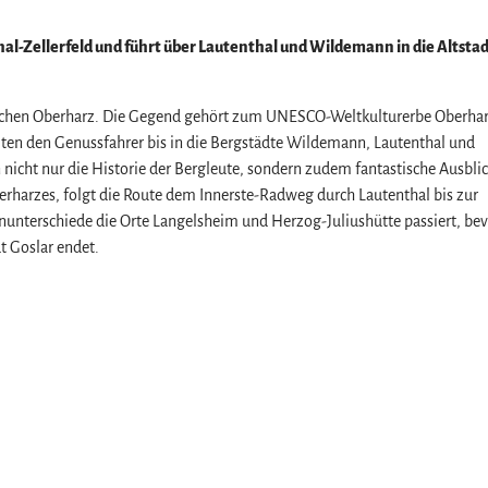
thal-Zellerfeld und führt über Lautenthal und Wildemann in die Altsta
stlichen Oberharz. Die Gegend gehört zum UNESCO-Weltkulturerbe Oberha
ten den Genussfahrer bis in die Bergstädte Wildemann, Lautenthal und
icht nur die Historie der Bergleute, sondern zudem fantastische Ausbli
erharzes, folgt die Route dem Innerste-Radweg durch Lautenthal bis zur
z
unterschiede die Orte Langelsheim und Herzog-Juliushütte passiert, bev
t Goslar endet.