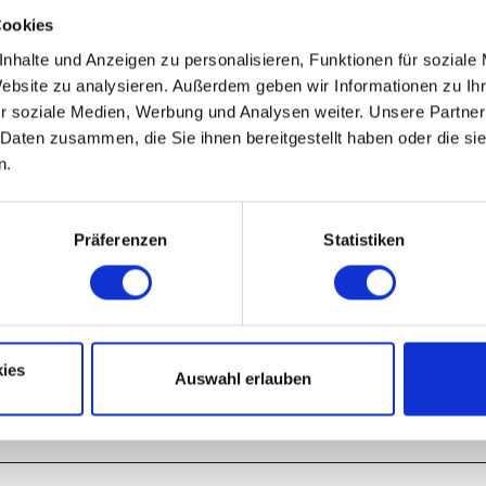
Nov
Dez
Cookies
nhalte und Anzeigen zu personalisieren, Funktionen für soziale
Website zu analysieren. Außerdem geben wir Informationen zu I
r soziale Medien, Werbung und Analysen weiter. Unsere Partner
 Daten zusammen, die Sie ihnen bereitgestellt haben oder die s
n.
austhal-Zellerfeld am Thomas-Merten-Platz. Ganz in der Nähe findet zwis
markt statt, auf dem viele regionale Produkte und lokale Handwerkskun
Präferenzen
Statistiken
Campingplatz Waldweben entlang bergab durchs Spiegelthal nach Wildem
die Hindenburgstraße und folgen nach dem Ortsausgang rechts dem Innerst
ssvoll radeln wir immer entlang der Innerste, die bei Clausthal-Zellerfeld
mündet. Etwa zwei Kilometer lang durchqueren wir Lauthental, um kurz d
nerstetalsperre entlangführt. Hier empfiehlt sich ein kurzer Abstecher zu
ies
aben. Wir fahren im Anschluss durch Langelsheim, überqueren die B6 und
Auswahl erlauben
Herzog-Juliushütte. Von dort aus folgen wir dem Höhlenwagenweg oberh
Marktstraße die Kaiserpfalz, das Ziel unserer Etappe, erreichen.