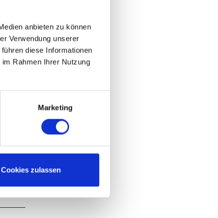
 Medien anbieten zu können
hrer Verwendung unserer
 führen diese Informationen
ie im Rahmen Ihrer Nutzung
chen Mai
st
Marketing
ann, dem
e-
anach
r
 fahren
Cookies zulassen
alb der