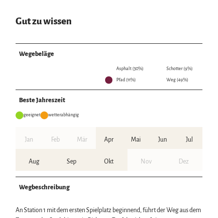
Gut zu wissen
Wegebeläge
Asphalt (30%)
Schotter (9%)
Pfad (11%)
Weg (49%)
Beste Jahreszeit
geeignet
wetterabhängig
Jan
Feb
Mär
Apr
Mai
Jun
Jul
Aug
Sep
Okt
Nov
Dez
Wegbeschreibung
An Station 1 mit dem ersten Spielplatz beginnend, führt der Weg aus dem