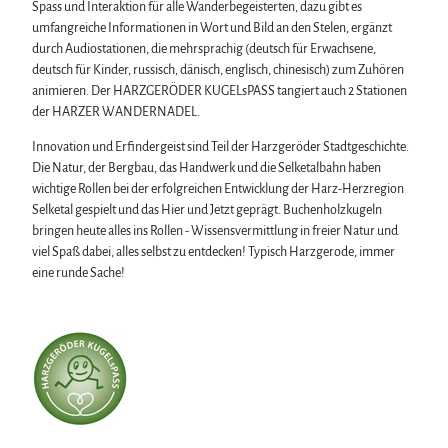
Spass und Interaktion für alle Wanderbegeisterten, dazu gibt es
umfangreiche Informationen in Wort und Bild an den Stelen, ergänzt
durch Audiostationen, die mehrsprachig (deutsch für Erwachsene,
deutsch für Kinder, russisch, dänisch, englisch, chinesisch) zum Zuhören
animieren. Der HARZGERÖDER KUGELsPASS tangiert auch 2 Stationen
der HARZER WANDERNADEL.
Innovation und Erfindergeist sind Teil der Harzgeröder Stadtgeschichte.
Die Natur, der Bergbau, das Handwerk und die Selketalbahn haben
wichtige Rollen bei der erfolgreichen Entwicklung der Harz-Herzregion
Selketal gespielt und das Hier und Jetzt geprägt. Buchenholzkugeln
bringen heute alles ins Rollen - Wissensvermittlung in freier Natur und
viel Spaß dabei, alles selbst zu entdecken! Typisch Harzgerode, immer
eine runde Sache!