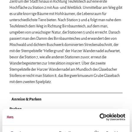
Zentrum der Stadt hinaus in Richtung Teufelsteich auf eine erste
Hochfläche zu Station 2 mit Aus- und Weitblick. Unmittelbar am Weg gibt
es uralte knorrige Bäume mit Hohlräumen, die Lebensraum für
unterschiedlichste Tiere bieten. Nach Station 3 und 4 folgt man nahe dem
Teufelsteich dem Weg in Richtung Birnbaumteich, auf dem man,
umgeben von urwüchsiger Natur, die Stationen 5 und 6 erreicht. Danach
passiert man den Damm des Birnbaumteiches und erwandert den von
Mischwald und dichtem Buschwerk dominierten Streckenabschnitt, der
mit der Stempelstelle "Hellergrund" der Harzer Wandernadel aufwartet,
bevor die Station 7, wie alle anderen Stationen zuvor, erneut die
Wanderbegeisterten zur Interaktion inspiriert. Über die zweite
Stempelstelle der Harzer Wandernadel am Mundloch des Glasebacher
Stollens erreicht man Station 8, das Bergwerkmuseum Grube Glasebach
mit dem zweiten Spielplatz.
Anreise & Parken
Parken
Parkplätze am Schloss Harzgerode