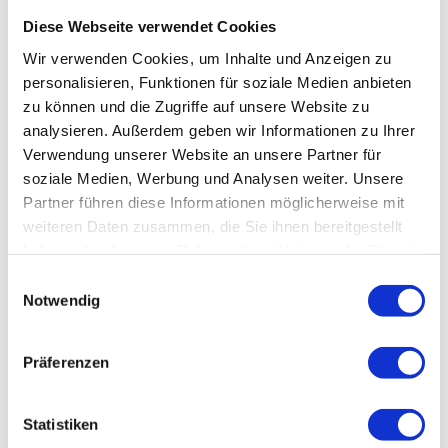
Dokumente
Diese Webseite verwendet Cookies
Harzkugeleum im Schloss Harzgerode - Flyer
Wir verwenden Cookies, um Inhalte und Anzeigen zu
personalisieren, Funktionen für soziale Medien anbieten
zu können und die Zugriffe auf unsere Website zu
analysieren. Außerdem geben wir Informationen zu Ihrer
Verwendung unserer Website an unsere Partner für
In der Nähe
Auf der Karte anschauen
soziale Medien, Werbung und Analysen weiter. Unsere
Partner führen diese Informationen möglicherweise mit
weiteren Daten zusammen, die Sie ihnen bereitgestellt
Veranstaltung
haben oder die sie im Rahmen Ihrer Nutzung der Dienste
gesammelt haben.
E
Sehenswertes
Notwendig
i
n
Touren
w
Präferenzen
i
l
l
Statistiken
Kontaktdaten