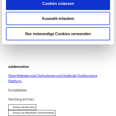
s
Cookies zulassen
Veranstaltung
a
u
Auswahl erlauben
s
Sehenswertes
w
a
Nur notwendige Cookies verwenden
Touren
h
l
outdooractive
Diese Webseite nutzt Technologien und Inhalte der Outdooractive
Plattform.
Kontaktdaten
Herzberg am Harz
Anreise mit dem Auto
Anreise mit öffentlichen Verkehrsmitteln