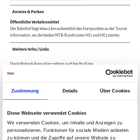
Anreise & Parken
Öffentliche Verkehrsmittel
Der Bahnhof liegt etwa 2 km südwestlich des Startpunktes an der Tourist
Information, wo die beiden MTB-Rundrouten HE1 und HE2 starten.
Weitere Infos / Links
Die Volksbank Arena Harz gibt es auch bei YouTube.
Trailer - Mountainbiking im Harz
Zustimmung
Details
Über Cookies
Lizenz (Stammdaten)
Diese Webseite verwendet Cookies
Karte
Wir verwenden Cookies, um Inhalte und Anzeigen zu
Der Harz für Mountainbiker
personalisieren, Funktionen für soziale Medien anbieten
zu können und die Zugriffe auf unsere Website zu
Durch die äußerst abwechslungsreiche norddeutsche