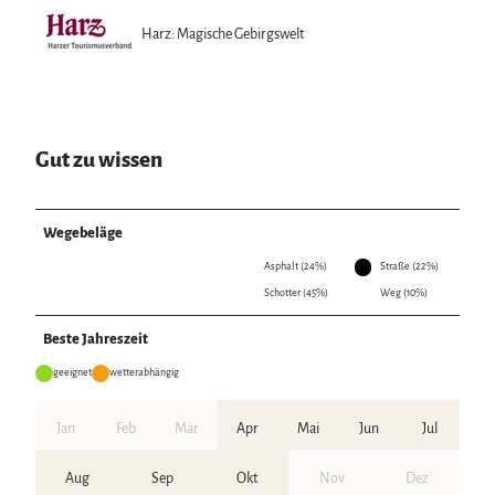
Harz: Magische Gebirgswelt
Gut zu wissen
Wegebeläge
Asphalt (24%)
Straße (22%)
Schotter (45%)
Weg (10%)
Beste Jahreszeit
geeignet
wetterabhängig
Jan
Feb
Mär
Apr
Mai
Jun
Jul
Aug
Sep
Okt
Nov
Dez